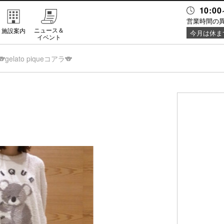
10:00
営業時間の
ニュース＆
施設案内
今月は休ま
イベント
🐨gelato piqueコアラ🐨