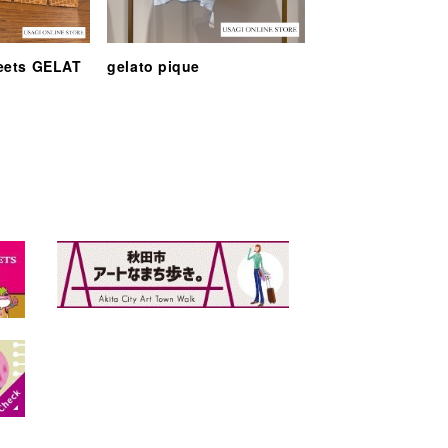
eets GELAT
gelato pique