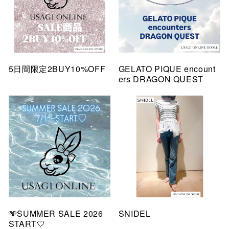
5日間限定2BUY10%OFF
GELATO PIQUE encount
ers DRAGON QUEST
🩵SUMMER SALE 2026
SNIDEL
START🤍