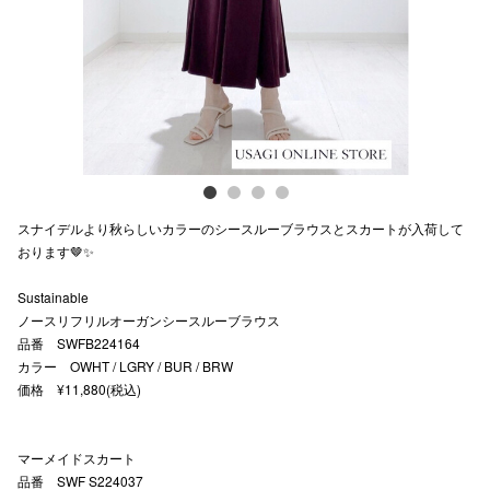
スタッフ
電話でお
公式SNS
スナイデルより秋らしいカラーのシースルーブラウスとスカートが入荷して
企業情報
おります🤎✨
お問い合わせ
Sustainable
プライバシー
ノースリフリルオーガンシースルーブラウス
品番 SWFB224164
利用規約
カラー OWHT / LGRY / BUR / BRW
価格 ¥11,880(税込)
ソーシャルメ
マーメイドスカート
品番 SWF S224037