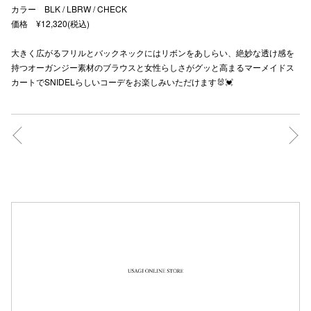
カラー BLK / LBRW / CHECK
秋田オ
価格 ¥12,320(税込)
高崎オ
大きく広がるフリルとバックネックにはリボンをあしらい、絶妙な透け感を
持つオーガンジー素材のブラウスと女性らしさがグッと高まるマーメイドス
新百合丘
カートでSNIDELらしいコーデをお楽しみいただけます🐰💓
三宮オ
キャナルシ
那覇オ
横浜ビ