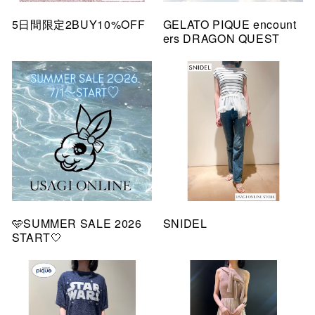
5日間限定2BUY10%OFF
GELATO PIQUE encount
ers DRAGON QUEST
🩵SUMMER SALE 2026
SNIDEL
START🤍