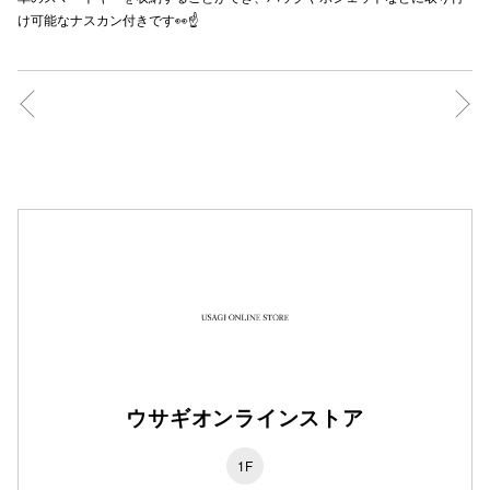
け可能なナスカン付きです👀☝️
秋田オ
高崎オ
新百合丘
三宮オ
キャナルシ
那覇オ
ウサギオンラインストア
横浜ビ
1F