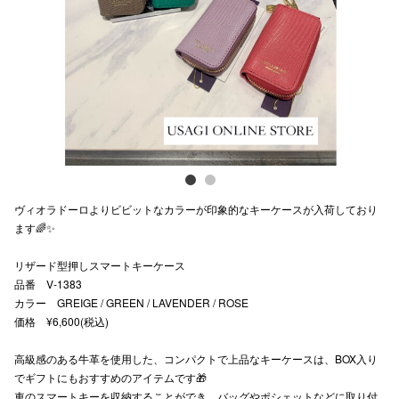
Previous
Next
スタッフ
電話でお
公式SNS
企業情報
ヴィオラドーロよりビビットなカラーが印象的なキーケースが入荷しており
お問い合わせ
ます🌈✨
プライバシー
リザード型押しスマートキーケース
品番 V-1383
利用規約
カラー GREIGE / GREEN / LAVENDER / ROSE
ソーシャルメ
価格 ¥6,600(税込)
高級感のある牛革を使用した、コンパクトで上品なキーケースは、BOX入り
でギフトにもおすすめのアイテムです🎁
車のスマートキーを収納することができ、バッグやポシェットなどに取り付