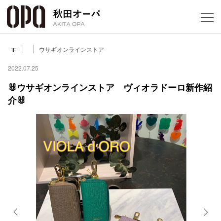
Select Language
▼
ウサギオンラインストア
1F
2022.07.25
🐰ウサギオンラインストア ヴィオラドーロ新作紹
介🐰
フロアガ
ショップ
レストラ
施設案内
アクセス