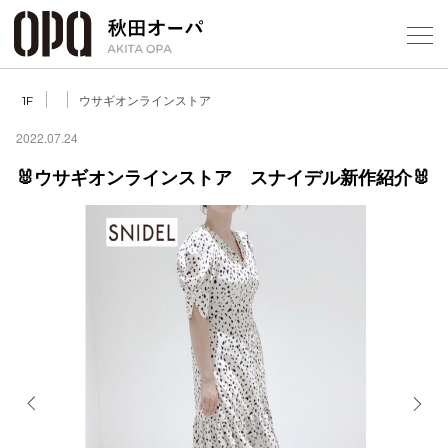
Select Language
▼
ウサギオンラインストア
1F
2022.07.24
🐰ウサギオンラインストア スナイデル新作紹介🐰
フロアガ
ショップ
レストラ
施設案内
アクセス
Previous
Next