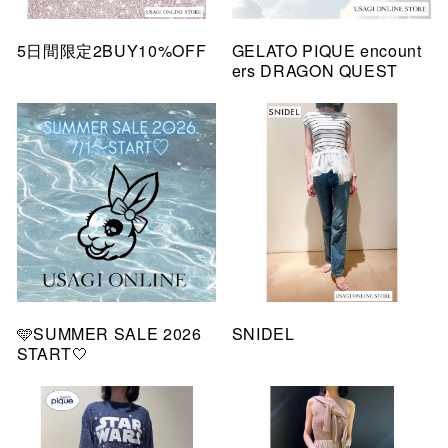
5日間限定2BUY10%OFF
GELATO PIQUE encount
ers DRAGON QUEST
🩵SUMMER SALE 2026
SNIDEL
START🤍