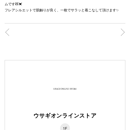
ムです🧸💓
秋田オ
フレアシルエットで肌触りが良く、一枚でサラッと着こなして頂けます✨
高崎オ
新百合丘
三宮オ
キャナルシ
那覇オ
横浜ビ
ウサギオンラインストア
1F