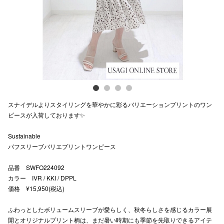
スタッフ
電話でお
公式SNS
スナイデルよりスタイリングを華やかに彩るバリエーションプリントのワン
企業情報
ピースが入荷しております✨
お問い合わせ
Sustainable
プライバシー
パフスリーブバリエプリントワンピース
利用規約
品番 SWFO224092
カラー IVR / KKI / DPPL
ソーシャルメ
価格 ¥15,950(税込)
ふわっとしたボリュームスリーブが愛らしく、秋冬らしさを感じるカラー展
開とオリジナルプリント柄は、まだ暑い時期にも季節を先取りできるアイテ