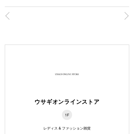
秋田オ
高崎オ
新百合丘
三宮オ
キャナルシ
那覇オ
ウサギオンラインストア
横浜ビ
1F
レディス & ファッション雑貨