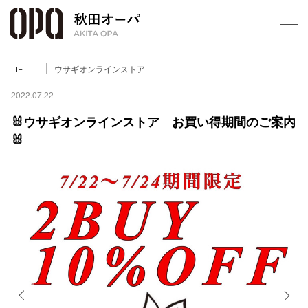
Select Language
▼
ウサギオンラインストア
1F
2022.07.22
🐰ウサギオンラインストア お買い得期間のご案内
🐰
フロアガ
ショップ
レストラ
施設案内
アクセス