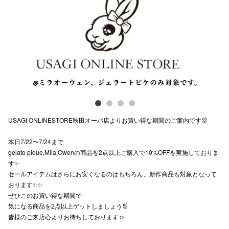
Previous
Next
スタッフ
電話でお
公式SNS
企業情報
USAGI ONLINESTORE秋田オーパ店よりお買い得な期間のご案内です🐰
お問い合わせ
本日7/22〜7/24まで
プライバシー
gelato pique,Mila Owenの商品を2点以上ご購入で10%OFFを実施しておりま
す✨
利用規約
セールアイテムはさらにお安くなるのはもちろん、新作商品も対象となって
ソーシャルメ
おります✨✨
ぜひこのお買い得な期間で
気になる商品を2点以上ゲットしましょう🐰
皆様のご来店心よりお待ちしております☺️