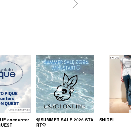
UE encounter
🩵SUMMER SALE 2026 STA
SNIDEL
QUEST
RT🤍