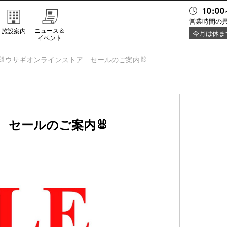
10:00
営業時間の
ニュース＆
施設案内
今月は休ま
イベント
🐰ウサギオンラインストア セールのご案内🐰
 セールのご案内🐰