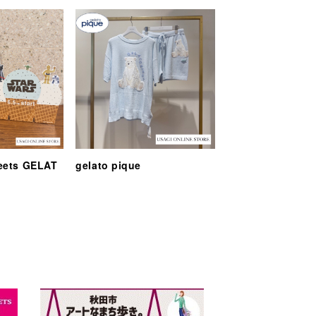
eets GELAT
gelato pique