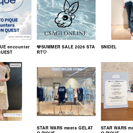
UE encounter
🩵SUMMER SALE 2026 STA
SNIDEL
QUEST
RT🤍
STAR WARS meets GELAT
STAR WARS m
O PIQUE
O PIQUE