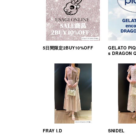
5日間限定2BUY10%OFF
GELATO PIQ
s DRAGON 
FRAY I.D
SNIDEL