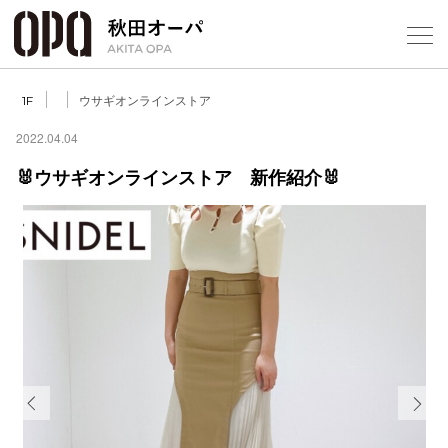
Select Language
▼
ウサギオンラインストア
1F
2022.04.04
🐰ウサギオンラインストア 新作紹介🐰
フロアガ
ショップ
レストラ
施設案内
アクセス
Previous
Next