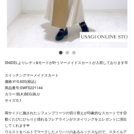
スタッフ
電話でお
公式SNS
SNIDELよりレディ&モードが叶うマーメイドスカートが入荷しております🐰
企業情報
スイッチングマーメイドスカート
お問い合わせ
価格:¥15,620(税込)
プライバシー
商品番号:SWFS221144
カラー:BLK,BEG,BLU
利用規約
サイズ:0,1
ソーシャルメ
両サイドに施されたシフォンプリーツの切り替えが印象的なスカートです😌
動くたびにひらりと揺れるフレアラインがスタイリングをエレガントに演出
してくれます🌹
ウエストをベルトでマークしたメリハリのあるルックスなので、スタイルア