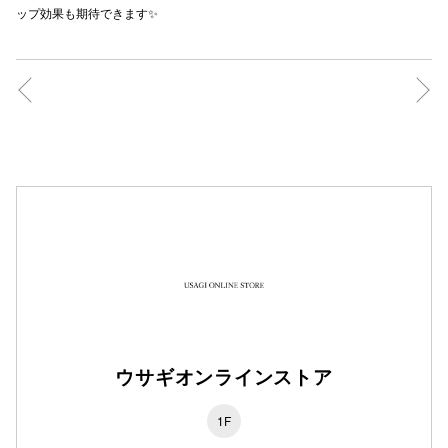
ップ効果も期待できます✨
秋田オ
高崎オ
新百合丘
三宮オ
キャナルシ
那覇オ
ウサギオンラインストア
横浜ビ
1F