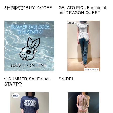
5日間限定2BUY10%OFF
GELATO PIQUE encount
ers DRAGON QUEST
🩵SUMMER SALE 2026
SNIDEL
START🤍