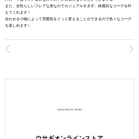
また、女性らしいフレアな形なのでカジュアルすぎず、綺麗目なコーデを叶
秋田オ
えてくれます！
合わせる小物によって雰囲気をぐっと変えることができるので色々なコーデ
高崎オ
を楽しめます✨
新百合丘
三宮オ
キャナルシ
那覇オ
横浜ビ
ウサギオンラインストア