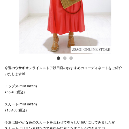
Previous
Next
スタッフ
電話でお
公式SNS
企業情報
今週のウサギオンラインストア秋田店のおすすめのコーディネートをご紹介
お問い合わせ
いたします🐰
プライバシー
トップス(mila owen)
¥5,940(税込)
利用規約
ソーシャルメ
スカート(mila owen)
¥10,450(税込)
今週は鮮やかな色のスカートを合わせて春らしい装いにしてみました🌸
スカートはリネン素材なので爽やかに着こなすことができます😌