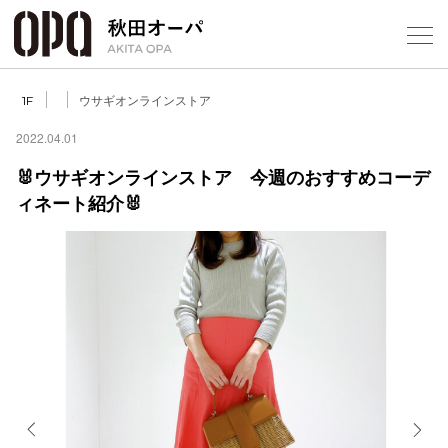
Select Language
▼
ウサギオンラインストア
1F
2022.04.01
🐰ウサギオンラインストア 今週のおすすめコーデ
ィネート紹介🐰
フロアガ
ショップ
レストラ
施設案内
アクセス