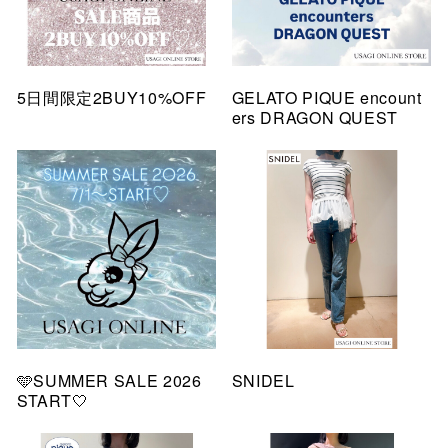
5日間限定2BUY10%OFF
GELATO PIQUE encount
ers DRAGON QUEST
🩵SUMMER SALE 2026
SNIDEL
START🤍