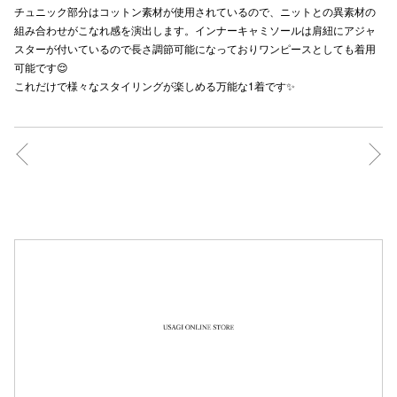
チュニック部分はコットン素材が使用されているので、ニットとの異素材の
秋田オ
組み合わせがこなれ感を演出します。インナーキャミソールは肩紐にアジャ
スターが付いているので長さ調節可能になっておりワンピースとしても着用
高崎オ
可能です😌
これだけで様々なスタイリングが楽しめる万能な1着です✨
新百合丘
三宮オ
キャナルシ
那覇オ
横浜ビ