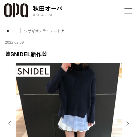
Select Language
▼
ウサギオンラインストア
1F
2022.02.09
🐰SNIDEL新作🐰
フロアガ
ショップ
レストラ
施設案内
アクセス
Previous
Next