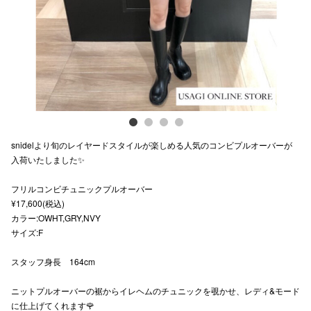
スタッフ
電話でお
公式SNS
snidelより旬のレイヤードスタイルが楽しめる人気のコンビプルオーバーが
企業情報
入荷いたしました✨
お問い合わせ
フリルコンビチュニックプルオーバー
プライバシー
¥17,600(税込)
カラー:OWHT,GRY,NVY
利用規約
サイズ:F
ソーシャルメ
スタッフ身長 164cm
ニットプルオーバーの裾からイレヘムのチュニックを覗かせ、レディ&モード
に仕上げてくれます🌹