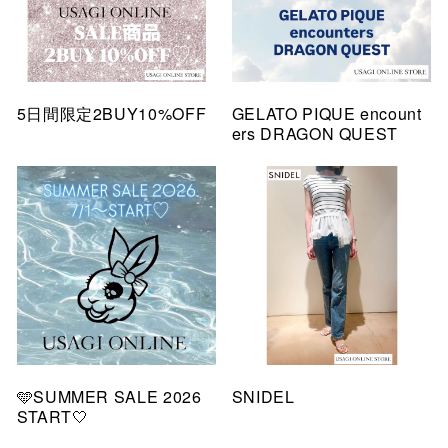
5日間限定2BUY10%OFF
GELATO PIQUE encount
ers DRAGON QUEST
🩵SUMMER SALE 2026
SNIDEL
START🤍