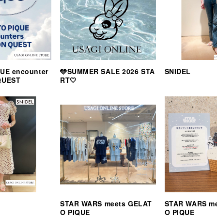
UE encounter
🩵SUMMER SALE 2026 STA
SNIDEL
QUEST
RT🤍
STAR WARS meets GELAT
STAR WARS m
O PIQUE
O PIQUE