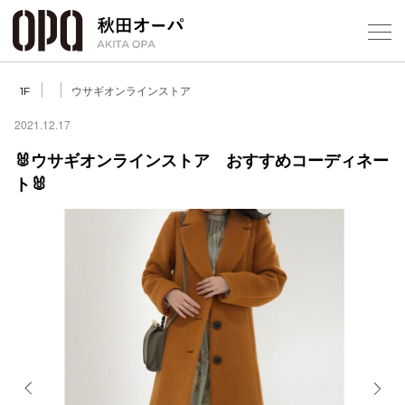
Select Language
▼
ウサギオンラインストア
1F
2021.12.17
🐰ウサギオンラインストア おすすめコーディネー
ト🐰
フロアガ
ショップ
レストラ
施設案内
アクセス