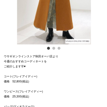
Previous
Next
スタッフ
電話でお
公式SNS
企業情報
ウサギオンラインストア秋田オーパ店より
お問い合わせ
今週のおすすめコーディネートを
ご紹介します🐰♥️
プライバシー
コート(フレイアイディー)
利用規約
価格 52,800(税込)
ソーシャルメ
ワンピース(フレイアイディー)
価格 25,300(税込)
バッグ(ヴィオラドーロ)