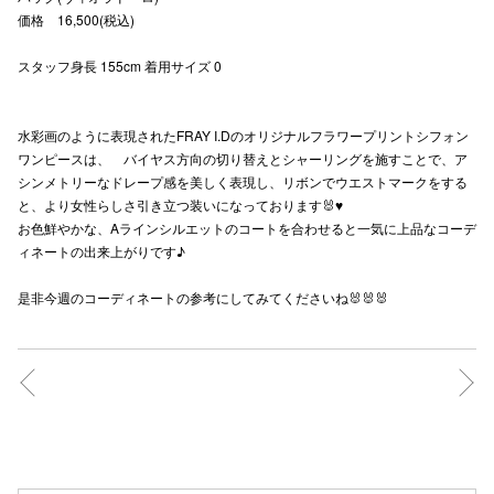
価格 16,500(税込)
秋田オ
スタッフ身長 155cm 着用サイズ 0
高崎オ
新百合丘
水彩画のように表現されたFRAY I.Dのオリジナルフラワープリントシフォン
ワンピースは、 バイヤス方向の切り替えとシャーリングを施すことで、ア
三宮オ
シンメトリーなドレープ感を美しく表現し、リボンでウエストマークをする
キャナルシ
と、より女性らしさ引き立つ装いになっております🐰♥️
お色鮮やかな、Aラインシルエットのコートを合わせると一気に上品なコーデ
那覇オ
ィネートの出来上がりです♪
是非今週のコーディネートの参考にしてみてくださいね🐰🐰🐰
横浜ビ