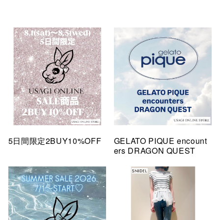
5日間限定2BUY10%OFF
GELATO PIQUE encount
ers DRAGON QUEST