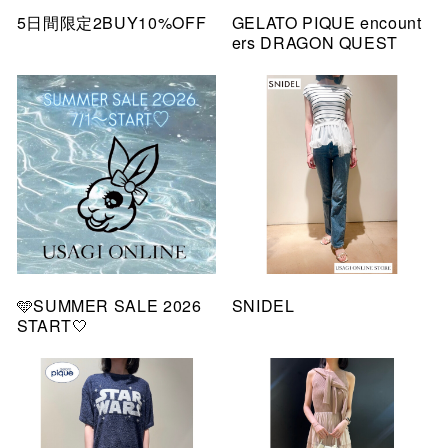
5日間限定2BUY10%OFF
GELATO PIQUE encount
ers DRAGON QUEST
🩵SUMMER SALE 2026
SNIDEL
START🤍