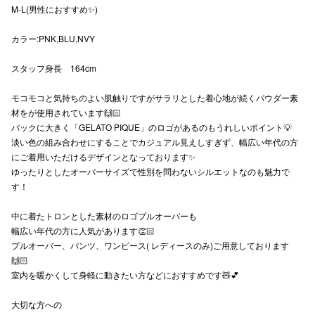
M-L(男性におすすめ✨)
秋田オ
カラー:PNK,BLU,NVY
高崎オ
スタッフ身長 164cm
新百合丘
モコモコと気持ちのよい肌触りですがサラリとした着心地が続くパウダー素
三宮オ
材をが使用されています🙌🏻
バックに大きく「GELATO PIQUE」のロゴがあるのもうれしいポイント💡
キャナルシ
淡い色の組み合わせにすることでカジュアル見えしすぎず、幅広い年代の方
にご着用いただけるデザインとなっております✨
那覇オ
ゆったりとしたオーバーサイズで性別を問わないシルエットなのも魅力で
す！
中に着たトロンとした素材のロゴプルオーバーも
幅広い年代の方に人気があります👏🏻
プルオーバー、パンツ、ワンピース( レディースのみ)ご用意しております
🙌🏻
横浜ビ
室内を暖かくして身軽に動きたい方などにおすすめです🧸💕
大切な方への