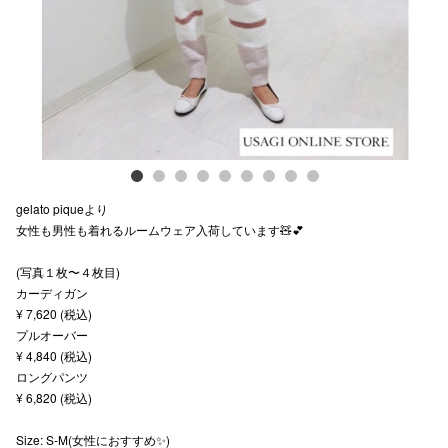
スタッフ
電話でお
公式SNS
gelato piqueより
企業情報
女性も男性も着れるルームウェア入荷しています🧸💕
お問い合わせ
(写真１枚〜４枚目)
プライバシー
カーディガン
¥ 7,620 (税込)
利用規約
プルオーバー
¥ 4,840 (税込)
ソーシャルメ
ロングパンツ
¥ 6,820 (税込)
Size: S-M(女性におすすめ✨)