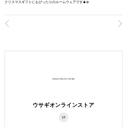
クリスマスギフトにもぴったりのルームウェアです🎄❄️
仙台フォ
ウサギオンラインストア
1F