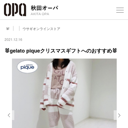
Select Language
▼
ウサギオンラインストア
1F
2021.12.16
🐰gelato piqueクリスマスギフトへのおすすめ🐰
フロアガ
ショップ
レストラ
施設案内
アクセス
Previous
Next