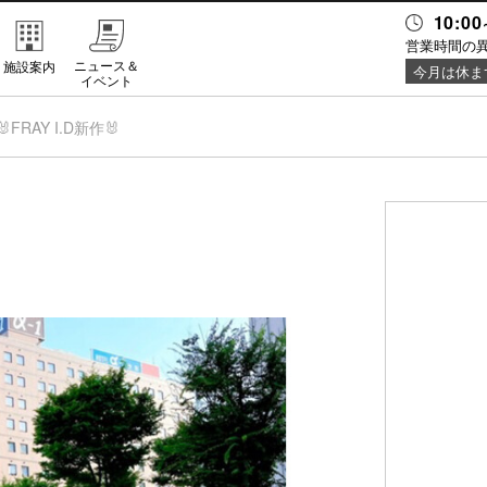
10:00
営業時間の
ニュース＆
施設案内
今月は休ま
イベント
🐰FRAY I.D新作🐰