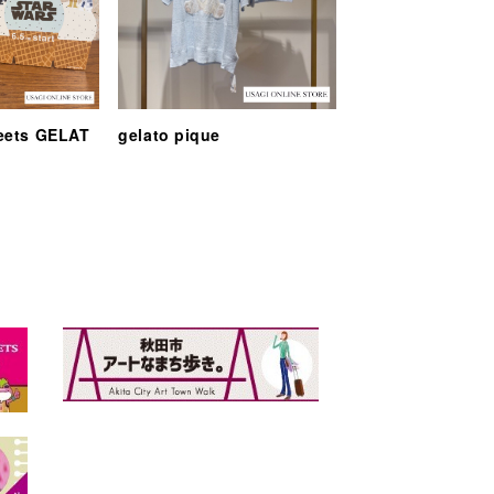
eets GELAT
gelato pique