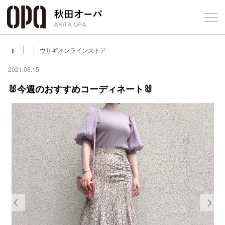
Select Language
▼
ウサギオンラインストア
1F
2021.08.15
🐰今週のおすすめコーディネート🐰
フロアガ
ショップ
レストラ
施設案内
アクセス
Previous
Next