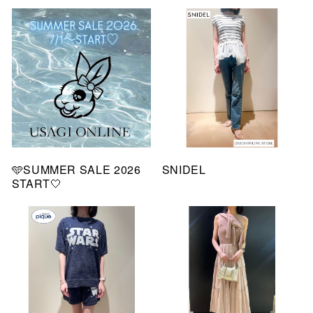
🩵SUMMER SALE 2026
SNIDEL
START🤍