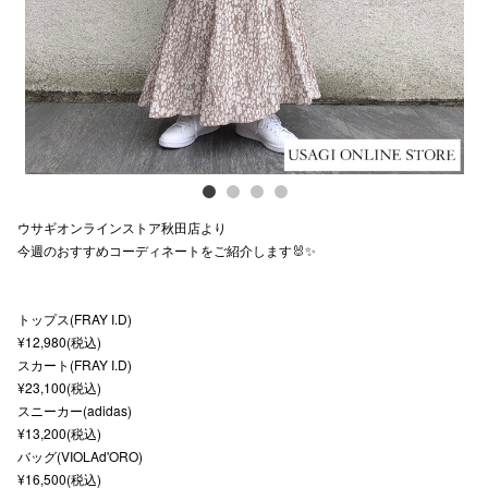
スタッフ
電話でお
公式SNS
ウサギオンラインストア秋田店より
企業情報
今週のおすすめコーディネートをご紹介します🐰✨
お問い合わせ
プライバシー
トップス(FRAY I.D)
¥12,980(税込)
利用規約
スカート(FRAY I.D)
¥23,100(税込)
ソーシャルメ
スニーカー(adidas)
¥13,200(税込)
バッグ(VIOLAd'ORO)
¥16,500(税込)