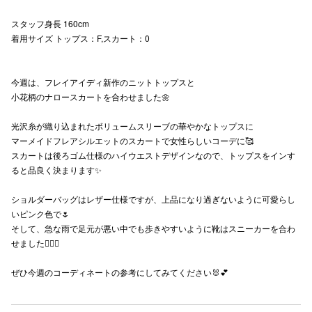
秋田オ
スタッフ身長 160cm
着用サイズ トップス：F,スカート：0
高崎オ
新百合丘
今週は、フレイアイディ新作のニットトップスと
小花柄のナロースカートを合わせました🌼
三宮オ
光沢糸が織り込まれたボリュームスリーブの華やかなトップスに
キャナルシ
マーメイドフレアシルエットのスカートで女性らしいコーデに🥰
スカートは後ろゴム仕様のハイウエストデザインなので、トップスをインす
那覇オ
ると品良く決まります✨
ショルダーバッグはレザー仕様ですが、上品になり過ぎないように可愛らし
いピンク色で🌷
そして、急な雨で足元が悪い中でも歩きやすいように靴はスニーカーを合わ
せました🙆🏻‍♀️
横浜ビ
ぜひ今週のコーディネートの参考にしてみてください🐰💕