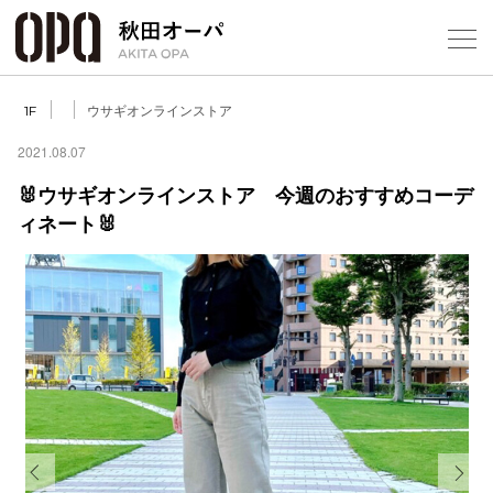
Select Language
▼
ウサギオンラインストア
1F
2021.08.07
🐰ウサギオンラインストア 今週のおすすめコーデ
ィネート🐰
フロアガ
ショップ
レストラ
施設案内
アクセス