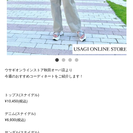
Previous
Next
スタッフ
電話でお
公式SNS
企業情報
ウサギオンラインストア秋田オーパ店より
お問い合わせ
今週のおすすめコーディネートをご紹介します！
プライバシー
トップス(スナイデル)
利用規約
¥10,450(税込)
ソーシャルメ
デニム(スナイデル)
¥6,930(税込)
サンダル(スナイデル)