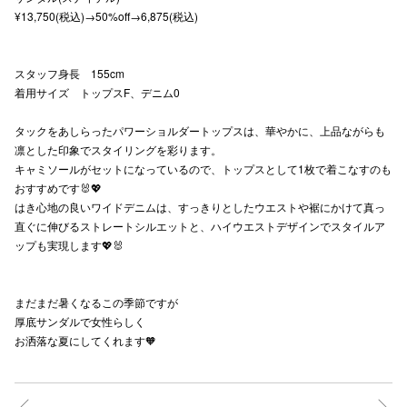
¥13,750(税込)→50%off→6,875(税込)
秋田オ
高崎オ
スタッフ身長 155cm
着用サイズ トップスF、デニム0
新百合丘
タックをあしらったパワーショルダートップスは、華やかに、上品ながらも
三宮オ
凛とした印象でスタイリングを彩ります。
キャナルシ
キャミソールがセットになっているので、トップスとして1枚で着こなすのも
おすすめです🐰💖
那覇オ
はき心地の良いワイドデニムは、すっきりとしたウエストや裾にかけて真っ
直ぐに伸びるストレートシルエットと、ハイウエストデザインでスタイルア
ップも実現します💖🐰
まだまだ暑くなるこの季節ですが
厚底サンダルで女性らしく
お洒落な夏にしてくれます🧡
横浜ビ