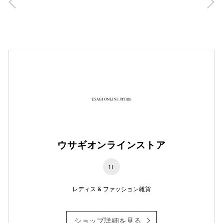
仙台フォ
ウサギオンラインストア
1F
レディス & ファッション雑貨
ショップ詳細を見る