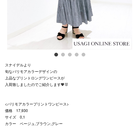
スタッフ
電話でお
公式SNS
スナイデルより
企業情報
旬なバリモアカラーデザインの
上品なプリントロングワンピースが
お問い合わせ
入荷致しましたのでご紹介します💖🐰
プライバシー
利用規約
<バリモアカラープリントワンピース>
価格 17,930
ソーシャルメ
サイズ 0,1
カラー ベージュ,ブラウン,グレー