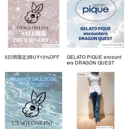
5日間限定2BUY10%OFF
GELATO PIQUE encount
ers DRAGON QUEST