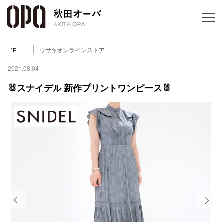
Select Language
▼
ウサギオンラインストア
1F
2021.08.04
🐰スナイデル 新作プリントワンピース🐰
フロアガ
ショップ
レストラ
施設案内
アクセス
Previous
Next