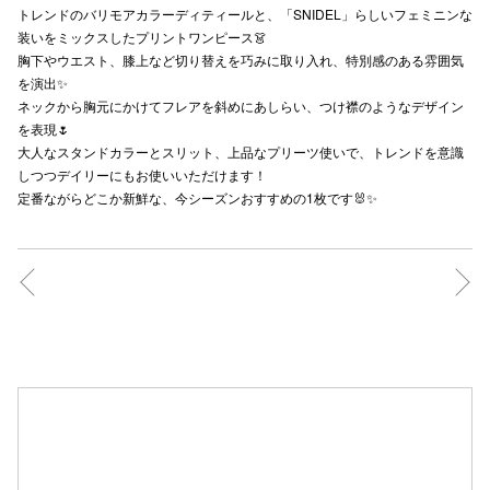
トレンドのバリモアカラーディティールと、「SNIDEL」らしいフェミニンな
秋田オ
装いをミックスしたプリントワンピース👗
胸下やウエスト、膝上など切り替えを巧みに取り入れ、特別感のある雰囲気
高崎オ
を演出✨
ネックから胸元にかけてフレアを斜めにあしらい、つけ襟のようなデザイン
新百合丘
を表現🌷
大人なスタンドカラーとスリット、上品なプリーツ使いで、トレンドを意識
三宮オ
しつつデイリーにもお使いいただけます！
定番ながらどこか新鮮な、今シーズンおすすめの1枚です🐰✨
キャナルシ
那覇オ
横浜ビ