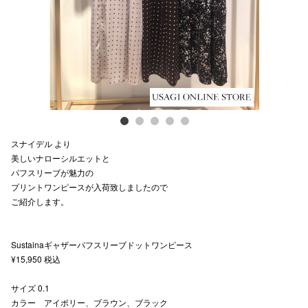
スタッフ
電話でお
公式SNS
スナイデル より
企業情報
美しいナローシルエットと
パフスリーブが魅力の
お問い合わせ
プリントワンピースが入荷致しましたので
プライバシー
ご紹介します。
利用規約
Sustainaギャザーパフスリーブドットワンピース
ソーシャルメ
¥15,950 税込
サイズ 0.1
カラー アイボリー、ブラウン、ブラック