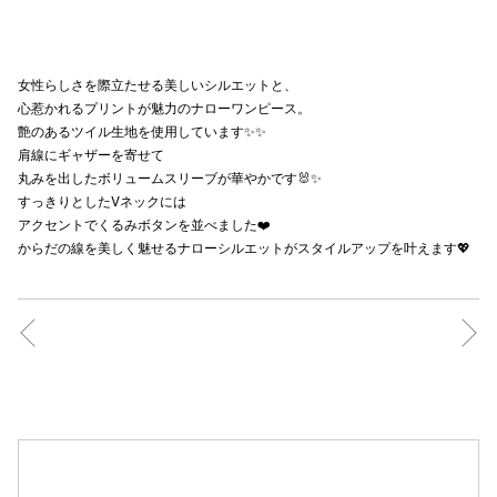
秋田オ
高崎オ
女性らしさを際立たせる美しいシルエットと、
心惹かれるプリントが魅力のナローワンピース。
新百合丘
艶のあるツイル生地を使用しています✨✨
肩線にギャザーを寄せて
三宮オ
丸みを出したボリュームスリーブが華やかです🐰✨
すっきりとしたVネックには
キャナルシ
アクセントでくるみボタンを並べました❤️
からだの線を美しく魅せるナローシルエットがスタイルアップを叶えます💖
那覇オ
横浜ビ