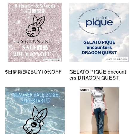
5日間限定2BUY10%OFF
GELATO PIQUE encount
ers DRAGON QUEST