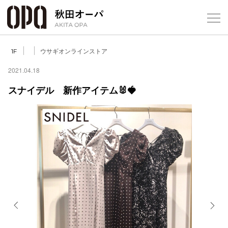
Select Language
▼
ウサギオンラインストア
1F
2021.04.18
スナイデル 新作アイテム🐰🍓
フロアガ
ショップ
レストラ
施設案内
アクセス
Previous
Next