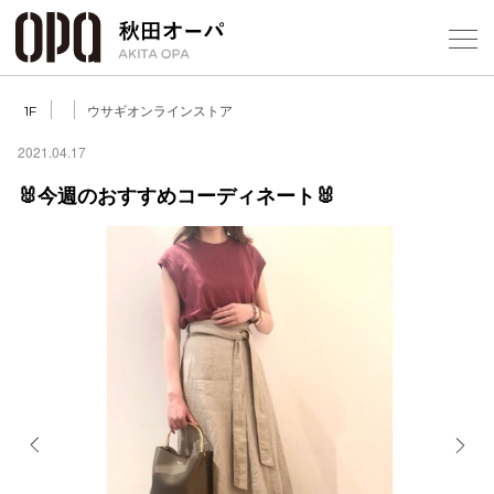
Select Language
▼
ウサギオンラインストア
1F
2021.04.17
🐰今週のおすすめコーディネート🐰
フロアガ
ショップ
レストラ
施設案内
アクセス
Previous
Next