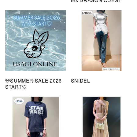
ers DRAGON QUEST
🩵SUMMER SALE 2026
SNIDEL
START🤍