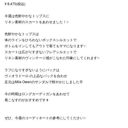
¥ 8,470(税込)
秋田オ
今週は色鮮やかなトップスに
高崎オ
リネン素材のスカートをあわせました！✨
新百合丘
色鮮やかなトップスは
体のラインをひろわないボックスシルエットで
三宮オ
ボトムをインしてもアウトで着てもサマになります✨
スカートは広がりすぎないフレアシルエットで
キャナルシ
リネン素材のヴィンテージ感がこなれた印象にしてくれます✨
那覇オ
ラフになりすぎないようにバックは
ヴィオラドーロ の上品なバックを合わせ
足元はMila Owenのサンダルで軽やかにしました🐰
今の時期はロングカーディガンをあわせて
着こなすのがおすすめです🌷
横浜ビ
ぜひ、今週のコーディネートの参考にしてください✨