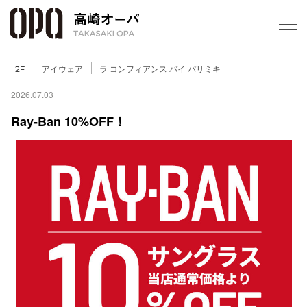
Foreign Customers
Select Language
▼
【
アイウェア
ラ コンフィアンス バイ パリミキ
2F
2026.07.03
Ray-Ban 10%OFF！
フロアガ
ショップ
レストラ
施設案内
アクセス
スタッフ