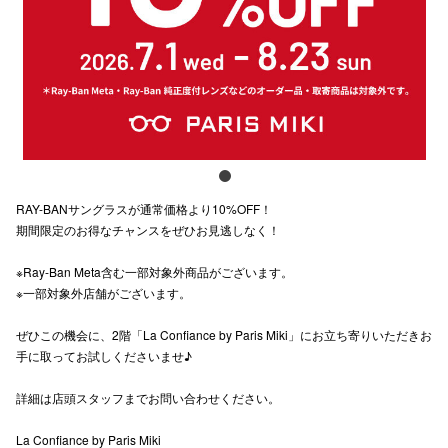
電話でお
公式SNS
企業情報
RAY-BANサングラスが通常価格より10%OFF！
お問い合わせ
期間限定のお得なチャンスをぜひお見逃しなく！
プライバシー
※Ray-Ban Meta含む一部対象外商品がございます。
利用規約
※一部対象外店舗がございます。
ソーシャルメ
ぜひこの機会に、2階「La Confiance by Paris Miki」にお立ち寄りいただきお
手に取ってお試しくださいませ♪
詳細は店頭スタッフまでお問い合わせください。
La Confiance by Paris Miki
秋田オ