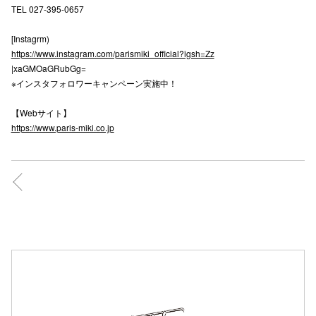
TEL 027-395-0657
高崎オ
[Instagrm)
新百合丘
https://www.instagram.com/parismiki_official?igsh=Zz
|xaGMOaGRubGg=
三宮オ
※インスタフォロワーキャンペーン実施中！
キャナルシ
【Webサイト】
https://www.paris-miki.co.jp
那覇オ
横浜ビ