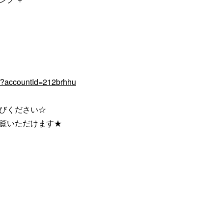
q/?accountId=212brhhu
びください☆
ご覧いただけます★