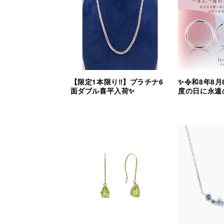
【限定1本限り‼︎】プラチナ6
✨令和8年8月
面ダブル喜平入荷✨
度の日に永遠