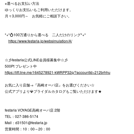
※選べるお支払い方法
ゆっくりお支払いもご利用いただけます。
月々3,000円～ お気軽にご相談下さい。
仙台フォ
*+*💍100万通りから選べる 二人だけのリング*+*
https://www.festaria.jp/websimulation/A/
☆彡festaria公式LINE会員様募集中☆彡
500Pt プレゼント中
https://liff.line.me/1645278921-kWRPP32q/?accountId=212brhhu
お気に入り店舗→『高崎オーパ店』をお選びください☆
公式アプリより💎ブライダルカタログもご覧いただけます★
festaria VOYAGE高崎オーパ店 2階
TEL：027-386-5174
Mail：d31501@festaria.jp
営業時間：10：00～20：00