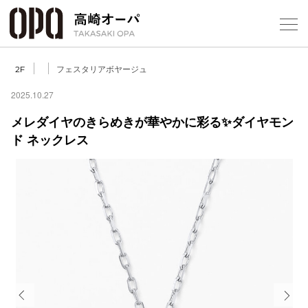
Foreign Customers
Select Language
▼
【
フェスタリアボヤージュ
2F
2025.10.27
メレダイヤのきらめきが華やかに彩る✨ダイヤモン
フロアガ
ド ネックレス
ショップ
レストラ
施設案内
アクセス
スタッフ