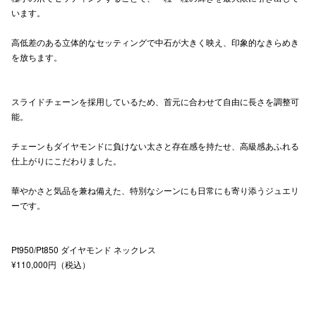
います。
高崎オ
高低差のある立体的なセッティングで中石が大きく映え、印象的なきらめき
新百合丘
を放ちます。
三宮オ
スライドチェーンを採用しているため、首元に合わせて自由に長さを調整可
キャナルシ
能。
那覇オ
チェーンもダイヤモンドに負けない太さと存在感を持たせ、高級感あふれる
仕上がりにこだわりました。
華やかさと気品を兼ね備えた、特別なシーンにも日常にも寄り添うジュエリ
ーです。
横浜ビ
Pt950/Pt850 ダイヤモンド ネックレス
¥110,000円（税込）