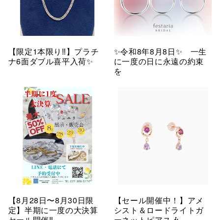
【限定1本限り‼︎】プラチ
✨令和8年8月8日✨ 一生
ナ6面ダブル喜平入荷✨
に一度の日に永遠の約束
を
【8月28日〜8月30日限
【セール開催中！】アメ
定】半期に一度の大決算
シスト＆ロードライトガ
セール開催‼︎
ーネットピアス🎶