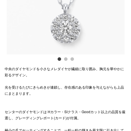
Previous
Next
電話でお
公式SNS
企業情報
お問い合わせ
中央のダイヤモンドを小さなメレダイヤが繊細に取り囲み、胸元を華やかに
プライバシー
彩るデザイン。
利用規約
光を受けるたびにきらめきが連鎖し、存在感のある印象を与えながらも上品
にまとまります。
ソーシャルメ
センターのダイヤモンドは Hカラー・SIクラス・Goodカット以上の品質を厳
選し、グレーディングレポート(カード)が付属。
秋田オ
極小の爪でセッティングすることで、一粒一粒の輝きを最大限に引き出して