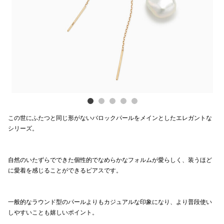
Previous
Next
電話でお
公式SNS
企業情報
お問い合わせ
この世にふたつと同じ形がないバロックパールをメインとしたエレガントな
プライバシー
シリーズ。
利用規約
自然のいたずらでできた個性的でなめらかなフォルムが愛らしく、装うほど
ソーシャルメ
に愛着を感じることができるピアスです。
一般的なラウンド型のパールよりもカジュアルな印象になり、より普段使い
しやすいことも嬉しいポイント。
秋田オ