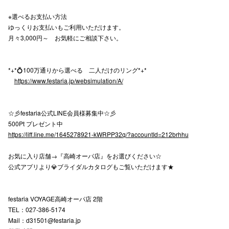
※選べるお支払い方法
ゆっくりお支払いもご利用いただけます。
仙台フォ
月々3,000円～ お気軽にご相談下さい。
*+*💍100万通りから選べる 二人だけのリング*+*
https://www.festaria.jp/websimulation/A/
☆彡festaria公式LINE会員様募集中☆彡
500Pt プレゼント中
https://liff.line.me/1645278921-kWRPP32q/?accountId=212brhhu
お気に入り店舗→『高崎オーパ店』をお選びください☆
公式アプリより💎ブライダルカタログもご覧いただけます★
festaria VOYAGE高崎オーパ店 2階
TEL：027-386-5174
Mail：d31501@festaria.jp