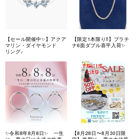
【セール開催中✨】アクア
【限定1本限り‼︎】プラチ
マリン・ダイヤモンド
ナ6面ダブル喜平入荷✨
リング♩
✨令和8年8月8日✨ 一生
【8月28日〜8月30日限