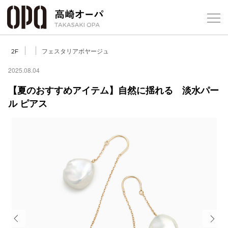
Foreign Customers
Select Language
▼
【
フェスタリアボヤージュ
2F
2025.08.04
【夏のおすすめアイテム】自然に揺れる 淡水パー
フロアガ
ル ピアス
ショップ
レストラ
施設案内
アクセス
スタッフ