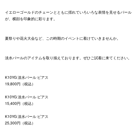
高崎オ
イエローゴールドのチェーンとともに揺れていろいろな表情を見せるパール
が、横顔を印象的に彩ります。
新百合丘
三宮オ
夏祭りや花火大会など、この時期のイベントに着けていきませんか。
キャナルシ
淡水パールのアイテムを取り揃えております。ぜひご試着に来てください。
那覇オ
K10YG 淡水パール ピアス
19,800円（税込）
K10YG 淡水パール ピアス
15,400円（税込）
横浜ビ
K10YG 淡水パール ピアス
25,300円（税込）