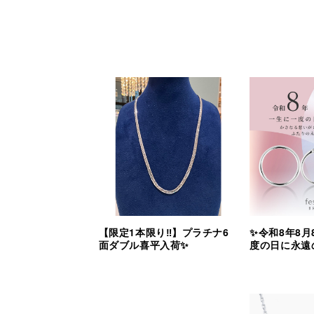
【限定1本限り‼︎】プラチナ6
✨令和8年8月
面ダブル喜平入荷✨
度の日に永遠