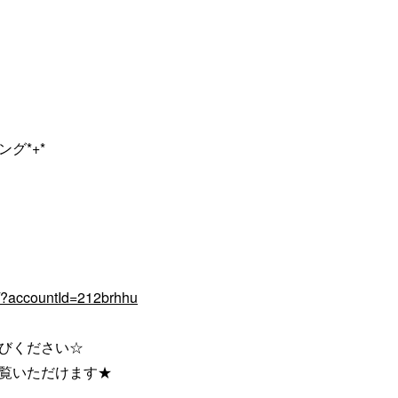
グ*+*
q/?accountId=212brhhu
びください☆
ご覧いただけます★