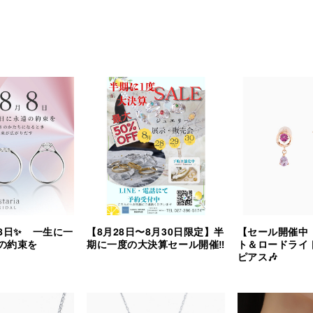
8日✨ 一生に一
【8月28日〜8月30日限定】半
【セール開催中
の約束を
期に一度の大決算セール開催‼︎
ト＆ロードライ
ピアス🎶