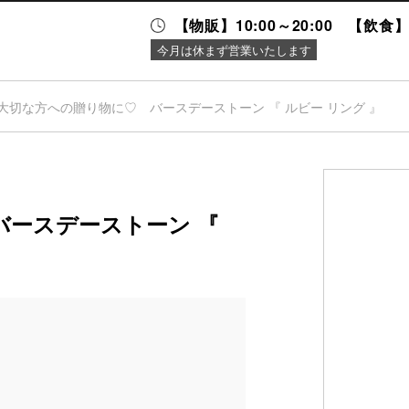
【物販】10:00～20:00 【飲食】1
今月は休まず営業いたします
大切な方への贈り物に♡ バースデーストーン 『 ルビー リング 』
ニュース＆
施設案内
イベント
バースデーストーン 『