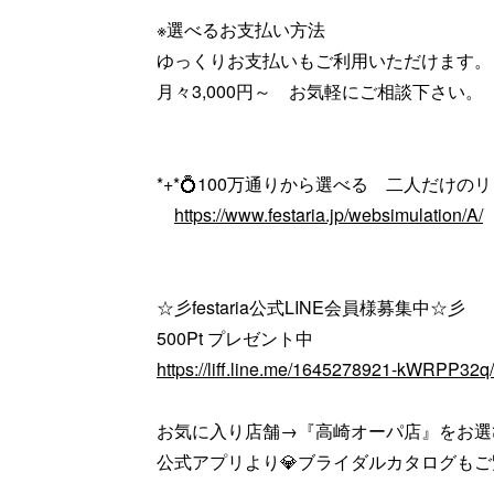
※選べるお支払い方法
ゆっくりお支払いもご利用いただけます。
月々3,000円～ お気軽にご相談下さい。
*+*💍100万通りから選べる 二人だけのリン
https://www.festaria.jp/websimulation/A/
☆彡festaria公式LINE会員様募集中☆彡
500Pt プレゼント中
https://liff.line.me/1645278921-kWRPP32
お気に入り店舗→『高崎オーパ店』をお選
公式アプリより💎ブライダルカタログも