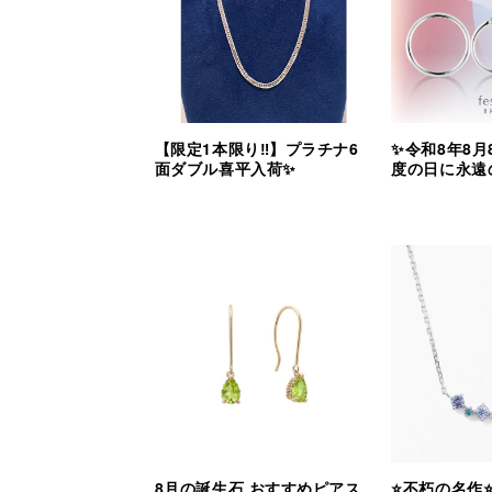
【限定1本限り‼︎】プラチナ6
✨令和8年8月
面ダブル喜平入荷✨
度の日に永遠
8月の誕生石 おすすめピアス
⭐️不朽の名作