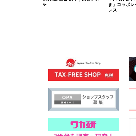
✨
ま」コラボレ
レス