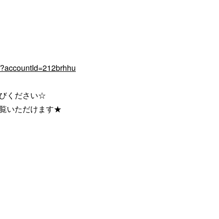
q/?accountId=212brhhu
びください☆
ご覧いただけます★