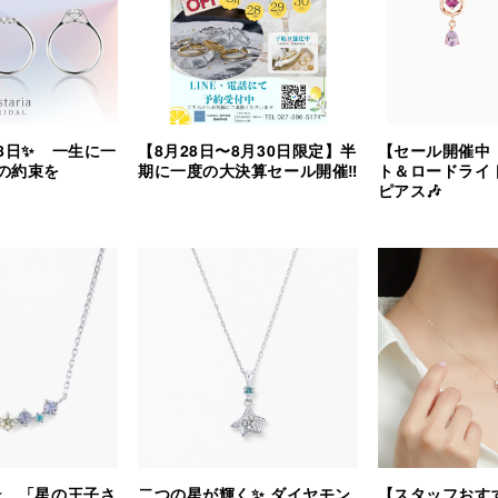
8日✨ 一生に一
【8月28日〜8月30日限定】半
【セール開催中
の約束を
期に一度の大決算セール開催‼︎
ト＆ロードライ
ピアス🎶
⭐️ 「星の王子さ
二つの星が輝く✨ ダイヤモン
【スタッフおす