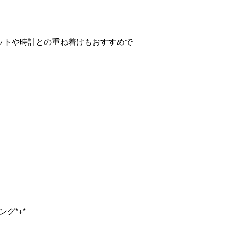
ットや時計との重ね着けもおすすめで
グ*+*