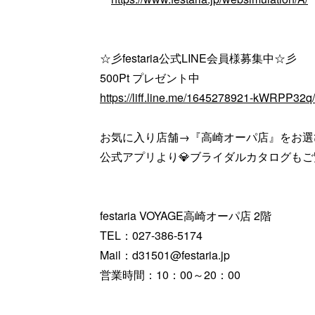
☆彡festaria公式LINE会員様募集中☆彡
500Pt プレゼント中
https://liff.line.me/1645278921-kWRPP32
お気に入り店舗→『高崎オーパ店』をお選
公式アプリより💎ブライダルカタログも
festaria VOYAGE高崎オーパ店 2階
TEL：027-386-5174
Mail：d31501@festaria.jp
営業時間：10：00～20：00