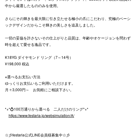
中から厳選したもののみを使用。
高崎オ
さらにその輝きを最大限に引き立たせる極小の爪にこだわり、究極のベーシ
新百合丘
ックデザインだからこそ輝きの美しさを追及しました。
三宮オ
一切の妥協を許さないその仕上がりと品質は、年齢やオケージョンを問わず
時を超えて愛せる逸品です。
キャナルシ
K18YG ダイヤモンド リング（7～14号）
那覇オ
¥198,000 税込
※選べるお支払い方法
ゆっくりお支払いもご利用いただけます。
月々3,000円～ お気軽にご相談下さい。
横浜ビ
*+*💍100万通りから選べる 二人だけのリング*+*
https://www.festaria.jp/websimulation/A/
☆彡festaria公式LINE会員様募集中☆彡