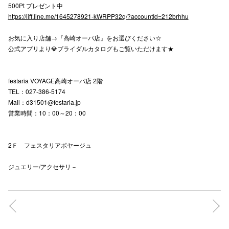
500Pt プレゼント中
https://liff.line.me/1645278921-kWRPP32q/?accountId=212brhhu
仙台フォ
お気に入り店舗→『高崎オーパ店』をお選びください☆
公式アプリより💎ブライダルカタログもご覧いただけます★
festaria VOYAGE高崎オーパ店 2階
TEL：027-386-5174
Mail：d31501@festaria.jp
営業時間：10：00～20：00
2Ｆ フェスタリアボヤージュ
ジュエリー/アクセサリ－