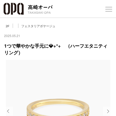
Foreign Customers
Select Language
▼
【
フェスタリアボヤージュ
2F
2025.05.21
1つで華やかな手元に💎+*+ （ハーフエタニティ
フロアガ
リング）
ショップ
レストラ
施設案内
アクセス
スタッフ