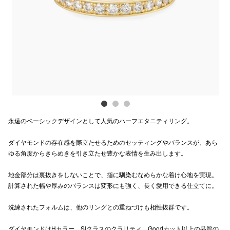
Previous
Next
電話でお
公式SNS
企業情報
お問い合わせ
永遠のベーシックデザインとして人気のハーフエタニティリング。
プライバシー
ダイヤモンドの存在感を際立たせるためのセッティングやバランスが、あら
利用規約
ゆる角度からきらめきを引き立たせ豊かな表情を生み出します。
ソーシャルメ
地金部分は裏抜きをしないことで、指に馴染むなめらかな着け心地を実現。
計算された幅や厚みのバランスは変形にも強く、長く愛用できる仕立てに。
洗練されたフォルムは、他のリングとの重ねづけも相性抜群です。
秋田オ
ダイヤモンドはHカラー、SIクラスのクラリティ、Goodカット以上の品質の