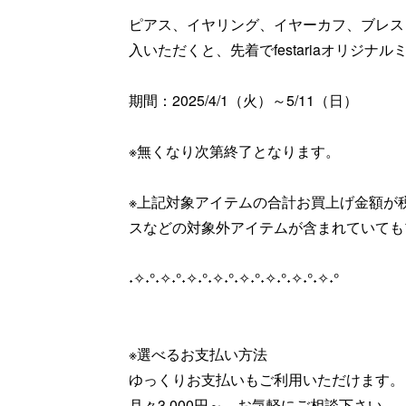
ピアス、イヤリング、イヤーカフ、ブレス
入いただくと、先着でfestariaオリジナ
期間：2025/4/1（火）～5/11（日）
※無くなり次第終了となります。
※上記対象アイテムの合計お買上げ金額が
スなどの対象外アイテムが含まれていても
˖✧˖°˖✧˖°˖✧˖°˖✧˖°˖✧˖°˖✧˖°˖✧˖°˖✧˖°
※選べるお支払い方法
ゆっくりお支払いもご利用いただけます。
月々3,000円～ お気軽にご相談下さい。