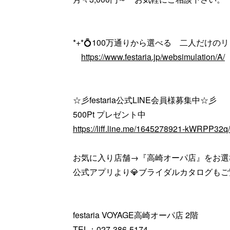
*+*💍100万通りから選べる 二人だけのリン
https://www.festaria.jp/websimulation/A/
☆彡festaria公式LINE会員様募集中☆彡
500Pt プレゼント中
https://liff.line.me/1645278921-kWRPP32
お気に入り店舗→『高崎オーパ店』をお選
公式アプリより💎ブライダルカタログも
festaria VOYAGE高崎オーパ店 2階
TEL：027-386-5174