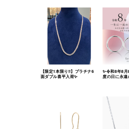
【限定1本限り‼︎】プラチナ6
✨令和8年8月
面ダブル喜平入荷✨
度の日に永遠