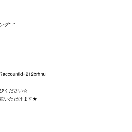
グ*+*
q/?accountId=212brhhu
びください☆
ご覧いただけます★