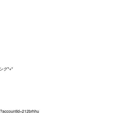
グ*+*
q/?accountId=212brhhu