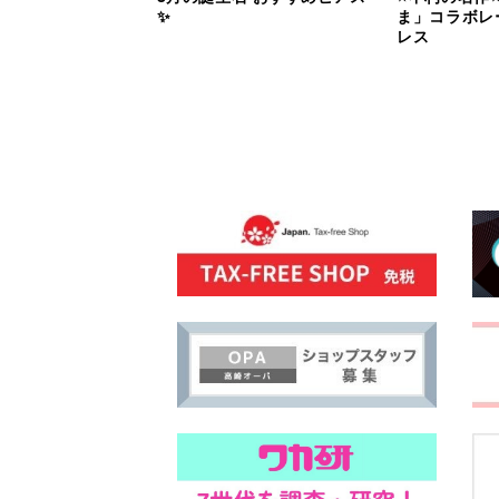
✨
ま」コラボレ
レス