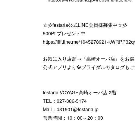
☆彡festaria公式LINE会員様募集中☆彡
500Pt プレゼント中
https://liff.line.me/1645278921-kWRPP32
お気に入り店舗→『高崎オーパ店』をお選
公式アプリより💎ブライダルカタログも
festaria VOYAGE高崎オーパ店 2階
TEL：027-386-5174
Mail：d31501@festaria.jp
営業時間：10：00～20：00