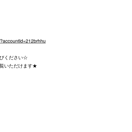
q/?accountId=212brhhu
びください☆
ご覧いただけます★