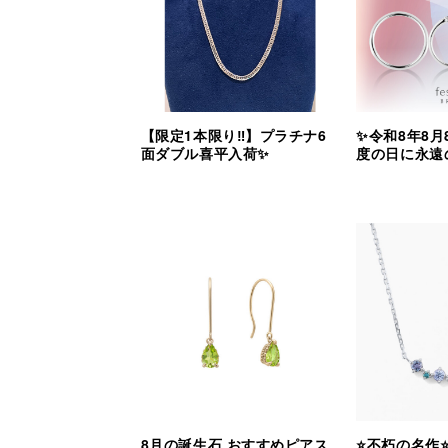
【限定1本限り‼︎】プラチナ6
✨令和8年8月
面ダブル喜平入荷✨
度の日に永遠
8月の誕生石 おすすめピアス
⭐️不朽の名作