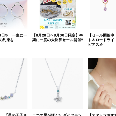
8日✨ 一生に一
【8月28日〜8月30日限定】半
【セール開催中
の約束を
期に一度の大決算セール開催‼︎
ト＆ロードライ
ピアス🎶
⭐️ 「星の王子さ
二つの星が輝く✨ ダイヤモン
【スタッフおす