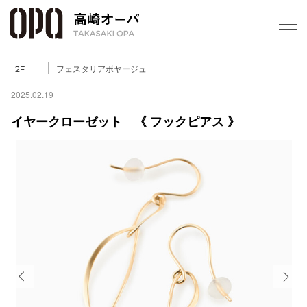
Foreign Customers
Select Language
▼
【
フェスタリアボヤージュ
2F
2025.02.19
イヤークローゼット 《 フックピアス 》
フロアガ
ショップ
レストラ
施設案内
アクセス
Previous
Next
スタッフ