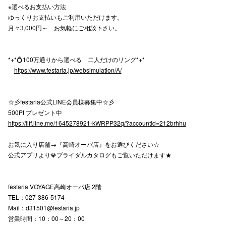
※選べるお支払い方法
高崎オ
ゆっくりお支払いもご利用いただけます。
月々3,000円～ お気軽にご相談下さい。
新百合丘
三宮オ
*+*💍100万通りから選べる 二人だけのリング*+*
https://www.festaria.jp/websimulation/A/
キャナルシ
那覇オ
☆彡festaria公式LINE会員様募集中☆彡
500Pt プレゼント中
https://liff.line.me/1645278921-kWRPP32q/?accountId=212brhhu
お気に入り店舗→『高崎オーパ店』をお選びください☆
公式アプリより💎ブライダルカタログもご覧いただけます★
横浜ビ
festaria VOYAGE高崎オーパ店 2階
TEL：027-386-5174
Mail：d31501@festaria.jp
営業時間：10：00～20：00