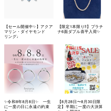
【セール開催中✨】アクア
【限定1本限り‼︎】プラチ
マリン・ダイヤモンド
ナ6面ダブル喜平入荷✨
リング♩
✨令和8年8月8日✨ 一生
【8月28日〜8月30日限
に一度の日に永遠の約束
定】半期に一度の大決算