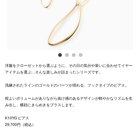
電話でお
公式SNS
企業情報
洋服をクローゼットから選ぶように、その日の気分や装いに合わせてイヤー
お問い合わせ
アイテムを選ぶ…そんな楽しみが詰まったシリーズです。
プライバシー
洗練されたラインのゴールドのパーツが揺れる、フックタイプのピアス。
利用規約
程よいボリュームがありながら抜け感のあるデザインが軽やかなリズムを生
ソーシャルメ
み出し、横顔にきらめきをプラスします。
K10YG ピアス
29,700円（税込）
秋田オ