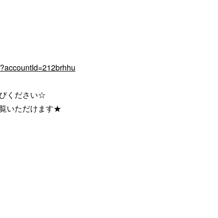
q/?accountId=212brhhu
びください☆
ご覧いただけます★