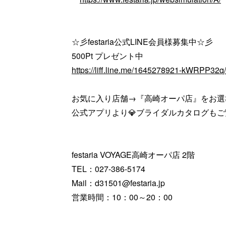
☆彡festaria公式LINE会員様募集中☆彡
500Pt プレゼント中
https://liff.line.me/1645278921-kWRPP32
お気に入り店舗→『高崎オーパ店』をお選
公式アプリより💎ブライダルカタログも
festaria VOYAGE高崎オーパ店 2階
TEL：027-386-5174
Mail：d31501@festaria.jp
営業時間：10：00～20：00