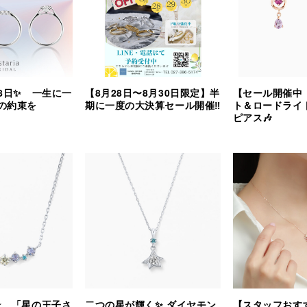
8日✨ 一生に一
【8月28日〜8月30日限定】半
【セール開催中
の約束を
期に一度の大決算セール開催‼︎
ト＆ロードライ
ピアス🎶
⭐️ 「星の王子さ
二つの星が輝く✨ ダイヤモン
【スタッフおす