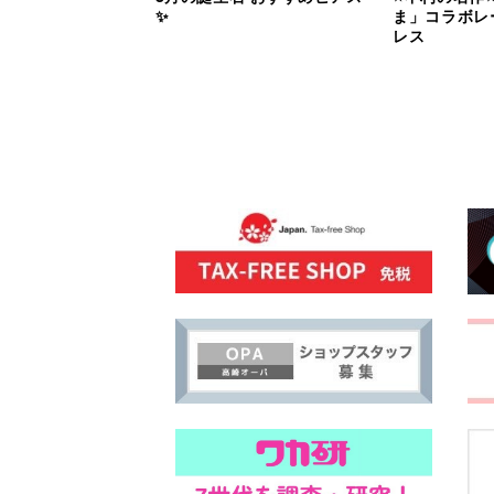
✨
ま」コラボレ
レス