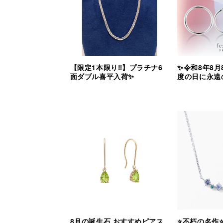
【限定1本限り‼︎】プラチナ6
✨令和8年8月
面ダブル喜平入荷✨
度の日に永遠
8月の誕生石 おすすめピアス
⭐️不朽の名作