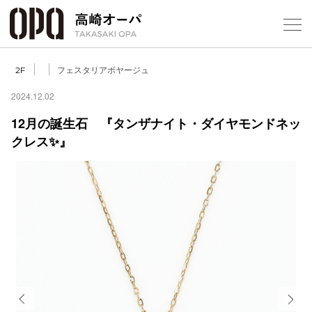
Foreign Customers
Select Language
▼
【
フェスタリアボヤージュ
2F
2024.12.02
12月の誕生石 『タンザナイト・ダイヤモンドネッ
フロアガ
クレス✨』
ショップ
レストラ
施設案内
アクセス
スタッフ