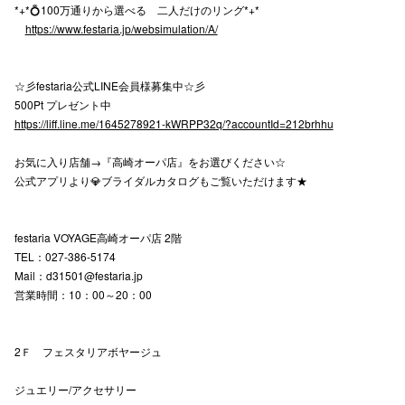
*+*💍100万通りから選べる 二人だけのリング*+*
https://www.festaria.jp/websimulation/A/
仙台フォ
☆彡festaria公式LINE会員様募集中☆彡
500Pt プレゼント中
https://liff.line.me/1645278921-kWRPP32q/?accountId=212brhhu
お気に入り店舗→『高崎オーパ店』をお選びください☆
公式アプリより💎ブライダルカタログもご覧いただけます★
festaria VOYAGE高崎オーパ店 2階
TEL：027-386-5174
Mail：d31501@festaria.jp
営業時間：10：00～20：00
2Ｆ フェスタリアボヤージュ
ジュエリー/アクセサリー