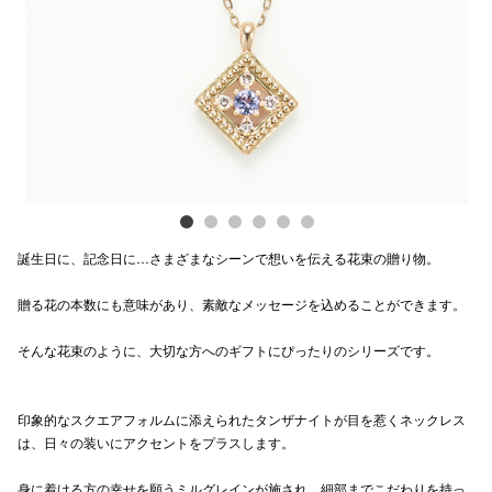
Previous
Next
電話でお
公式SNS
企業情報
お問い合わせ
誕生日に、記念日に…さまざまなシーンで想いを伝える花束の贈り物。
プライバシー
贈る花の本数にも意味があり、素敵なメッセージを込めることができます。
利用規約
そんな花束のように、大切な方へのギフトにぴったりのシリーズです。
ソーシャルメ
印象的なスクエアフォルムに添えられたタンザナイトが目を惹くネックレス
は、日々の装いにアクセントをプラスします。
秋田オ
身に着ける方の幸せを願うミルグレインが施され、細部までこだわりを持っ