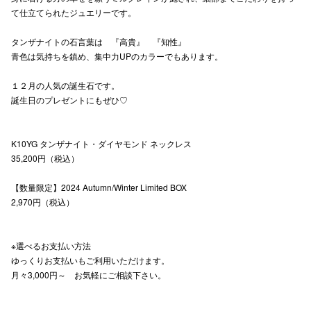
て仕立てられたジュエリーです。
高崎オ
タンザナイトの石言葉は 『高貴』 『知性』
新百合丘
青色は気持ちを鎮め、集中力UPのカラーでもあります。
三宮オ
１２月の人気の誕生石です。
誕生日のプレゼントにもぜひ♡
キャナルシ
那覇オ
K10YG タンザナイト・ダイヤモンド ネックレス
35,200円（税込）
【数量限定】2024 Autumn/Winter Limited BOX
2,970円（税込）
横浜ビ
※選べるお支払い方法
ゆっくりお支払いもご利用いただけます。
月々3,000円～ お気軽にご相談下さい。