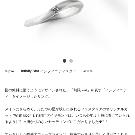
Previous
Next
電話でお
公式SNS
企業情報
お問い合わせ
∞☆∞ Infinity Star インフィニティスター ∞☆∞
プライバシー
利用規約
指の傾斜に沿うようにデザインされた、「無限＝∞」を表す「インフィニテ
ィ」をイメージしたリング。
ソーシャルメ
メインにきらめく、ふたつの星が映し出されるフェスタリアのオリジナルカ
ット “Wish upon a star®” ダイヤモンドは、いつも心地よく身に着けていられ
るように引っ掛かりのないセッティングにこだわりました💎*+*
秋田オ
すっきりした幅感のウェーブラインは、指をすっきりと美しく見せてくれる