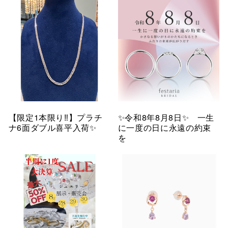
【限定1本限り‼︎】プラチ
✨令和8年8月8日✨ 一生
ナ6面ダブル喜平入荷✨
に一度の日に永遠の約束
を