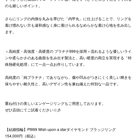
のも嬉しいポイント。
高崎オ
さらにリングの内側を丸みを帯びた「内甲丸」に仕上げることで、リングを
新百合丘
着け慣れない方も違和感なく身に着けられるなめらかな着け心地を生み出し
ます。
三宮オ
キャナルシ
＜高純度・高強度・高硬度の プラチナ999を採用＞流れるような優しいライ
ンや柔らかさのある曲面を生み出す製法と、高い硬度の両立を実現する「特
那覇オ
殊熱硬化処理」にて一点一点お作りしています。
高純度の「純プラチナ」でありながら、傷や凹みがつきにくく美しい輝きを
保ちやすい耐久性と、高いデザイン性を兼ね備えた特別な一品です。
重ね付けの美しいエンゲージリングもご用意しております。
横浜ビ
ぜひ店頭にてご試着ください☆彡
【結婚指輪】Pt999 Wish upon a starダイヤモンド ブラッジリング
154,000円（税込）