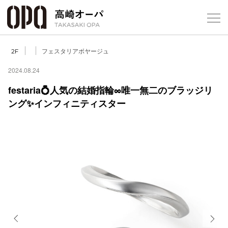
Foreign Customers
Select Language
▼
【
フェスタリアボヤージュ
2F
2024.08.24
festaria💍人気の結婚指輪∞唯一無二のブラッジリ
フロアガ
ング✨インフィニティスター
ショップ
レストラ
施設案内
アクセス
スタッフ