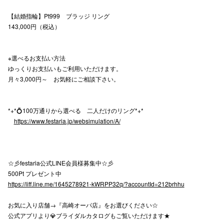
【結婚指輪】Pt999 ブラッジ リング
143,000円（税込）
仙台フォ
※選べるお支払い方法
ゆっくりお支払いもご利用いただけます。
月々3,000円～ お気軽にご相談下さい。
*+*💍100万通りから選べる 二人だけのリング*+*
https://www.festaria.jp/websimulation/A/
☆彡festaria公式LINE会員様募集中☆彡
500Pt プレゼント中
https://liff.line.me/1645278921-kWRPP32q/?accountId=212brhhu
お気に入り店舗→『高崎オーパ店』をお選びください☆
公式アプリより💎ブライダルカタログもご覧いただけます★