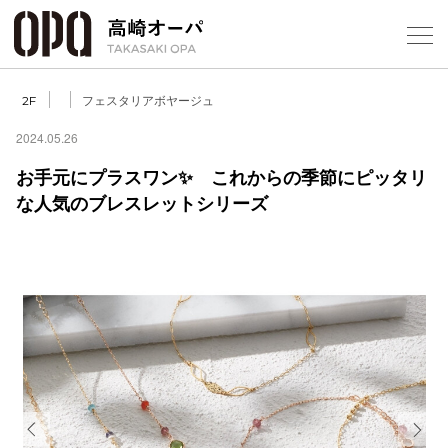
Foreign Customers
【
フェスタリアボヤージュ
2F
2024.05.26
お手元にプラスワン✨ これからの季節にピッタリ
フロアガ
な人気のブレスレットシリーズ
ショップ
レストラ
施設案内
アクセス
スタッフ