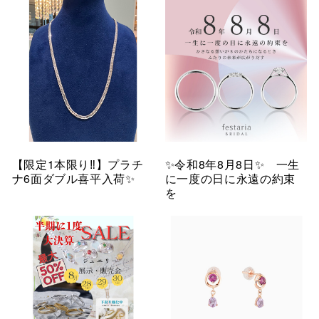
【限定1本限り‼︎】プラチ
✨令和8年8月8日✨ 一生
ナ6面ダブル喜平入荷✨
に一度の日に永遠の約束
を