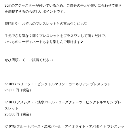
3cmのアジャスターが付いているため、ご自身の手元や装いに合わせて長さ
高崎オ
を調整できるのも嬉しいポイントです。
新百合丘
腕時計や、お持ちのブレスレットとの重ね付けにも♡
三宮オ
手元でさり気なく輝くブレスレットをプラスワンして頂くだけで、
いつものコーディネートもより楽しんで頂けます♪
キャナルシ
那覇オ
ぜひ店頭にて ご試着ください
K10PG ペリドット・ピンクトルマリン・カーネリアン ブレスレット
25,300円（税込）
横浜ビ
K10PG アメシスト・淡水パール・ローズクォーツ・ピンクトルマリン ブレ
スレット
25,300円（税込）
K10YG ブルートパーズ・淡水パール・アイオライト・アパタイト ブレスレッ