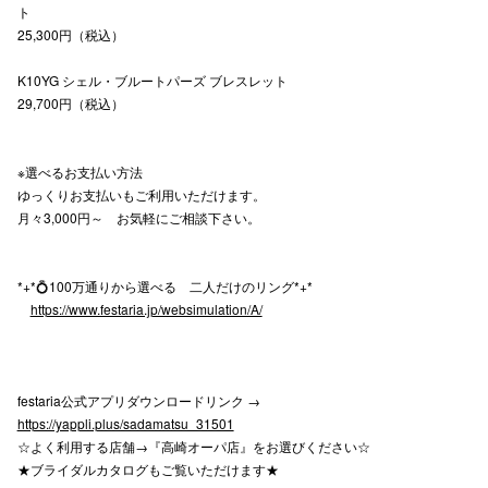
ト
25,300円（税込）
仙台フォ
K10YG シェル・ブルートパーズ ブレスレット
29,700円（税込）
※選べるお支払い方法
ゆっくりお支払いもご利用いただけます。
月々3,000円～ お気軽にご相談下さい。
*+*💍100万通りから選べる 二人だけのリング*+*
https://www.festaria.jp/websimulation/A/
festaria公式アプリダウンロードリンク →
https://yappli.plus/sadamatsu_31501
☆よく利用する店舗→『高崎オーパ店』をお選びください☆
★ブライダルカタログもご覧いただけます★