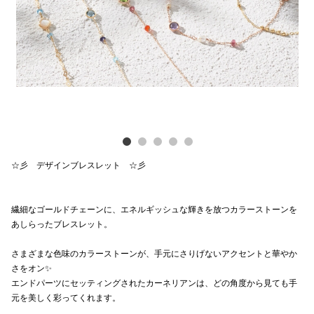
Previous
Next
電話でお
公式SNS
企業情報
お問い合わせ
☆彡 デザインブレスレット ☆彡
プライバシー
利用規約
繊細なゴールドチェーンに、エネルギッシュな輝きを放つカラーストーンを
あしらったブレスレット。
ソーシャルメ
さまざまな色味のカラーストーンが、手元にさりげないアクセントと華やか
さをオン✨
エンドパーツにセッティングされたカーネリアンは、どの角度から見ても手
元を美しく彩ってくれます。
秋田オ