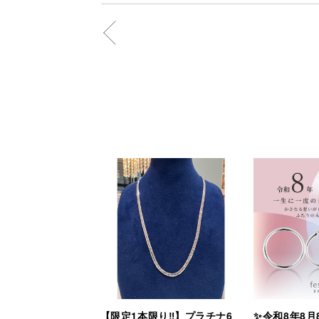
【限定1本限り‼︎】プラチナ6
✨令和8年8月