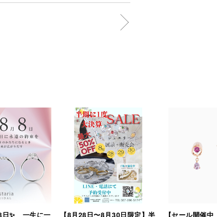
8日✨ 一生に一
【8月28日〜8月30日限定】半
【セール開催中