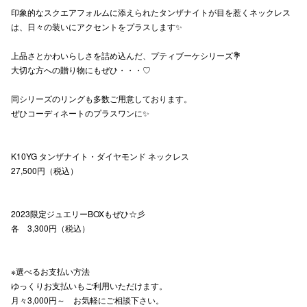
印象的なスクエアフォルムに添えられたタンザナイトが目を惹くネックレス
高崎オ
は、日々の装いにアクセントをプラスします✨
新百合丘
上品さとかわいらしさを詰め込んだ、プティブーケシリーズ💐
大切な方への贈り物にもぜひ・・・♡
三宮オ
同シリーズのリングも多数ご用意しております。
キャナルシ
ぜひコーディネートのプラスワンに✨
那覇オ
K10YG タンザナイト・ダイヤモンド ネックレス
27,500円（税込）
2023限定ジュエリーBOXもぜひ☆彡
各 3,300円（税込）
横浜ビ
※選べるお支払い方法
ゆっくりお支払いもご利用いただけます。
月々3,000円～ お気軽にご相談下さい。