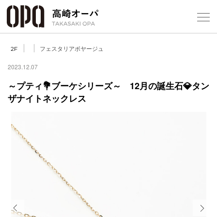
Foreign Customers
Select Language
▼
【
フェスタリアボヤージュ
2F
2023.12.07
～プティ💐ブーケシリーズ～ 12月の誕生石💎タン
フロアガ
ザナイトネックレス
ショップ
レストラ
施設案内
アクセス
スタッフ