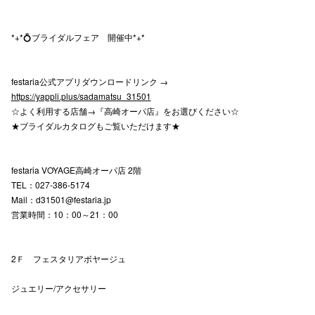
*+*💍ブライダルフェア 開催中*+*
仙台フォ
festaria公式アプリダウンロードリンク →
https://yappli.plus/sadamatsu_31501
☆よく利用する店舗→『高崎オーパ店』をお選びください☆
★ブライダルカタログもご覧いただけます★
festaria VOYAGE高崎オーパ店 2階
TEL：027-386-5174
Mail：d31501@festaria.jp
営業時間：10：00～21：00
2Ｆ フェスタリアボヤージュ
ジュエリー/アクセサリー