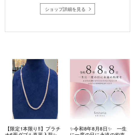
ショップ詳細を見る
【限定1本限り‼︎】プラチ
✨令和8年8月8日✨ 一生
ナ6面ダブル喜平入荷✨
に一度の日に永遠の約束