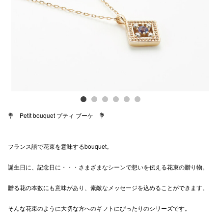
Previous
Next
電話でお
公式SNS
企業情報
お問い合わせ
💐 Petit bouquet プティ ブーケ 💐
プライバシー
利用規約
フランス語で花束を意味するbouquet。
ソーシャルメ
誕生日に、記念日に・・・さまざまなシーンで想いを伝える花束の贈り物。
贈る花の本数にも意味があり、素敵なメッセージを込めることができます。
そんな花束のように大切な方へのギフトにぴったりのシリーズです。
秋田オ