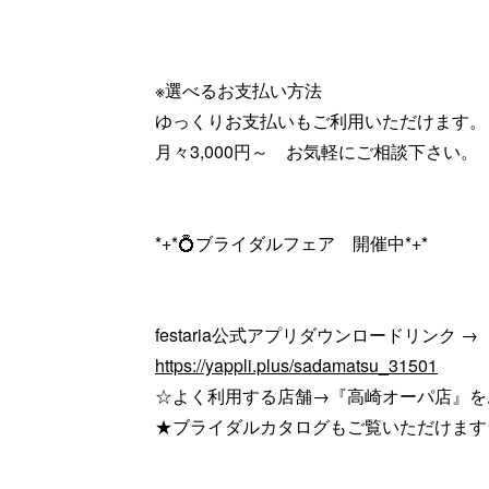
※選べるお支払い方法
ゆっくりお支払いもご利用いただけます。
月々3,000円～ お気軽にご相談下さい。
*+*💍ブライダルフェア 開催中*+*
festaria公式アプリダウンロードリンク →
https://yappli.plus/sadamatsu_31501
☆よく利用する店舗→『高崎オーパ店』を
★ブライダルカタログもご覧いただけます