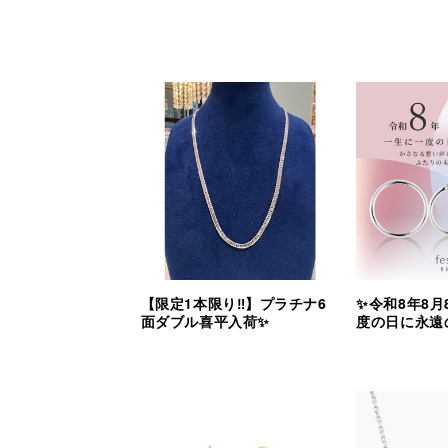
【限定1本限り‼︎】プラチナ6
✨令和8年8月
面ダブル喜平入荷✨
度の日に永遠