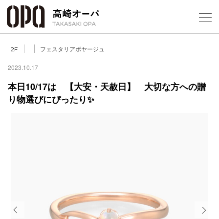
Foreign Customers
Select Language
▼
【
フェスタリアボヤージュ
2F
2023.10.17
本日10/17は 【大安・天赦日】 大切な方への贈
フロアガ
り物選びにぴったり✨
ショップ
レストラ
施設案内
アクセス
スタッフ