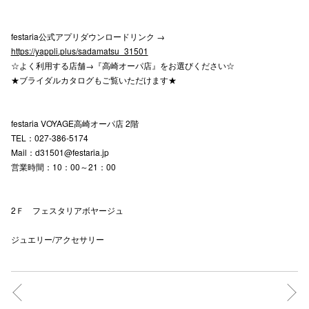
festaria公式アプリダウンロードリンク →
仙台フォ
https://yappli.plus/sadamatsu_31501
☆よく利用する店舗→『高崎オーパ店』をお選びください☆
★ブライダルカタログもご覧いただけます★
festaria VOYAGE高崎オーパ店 2階
TEL：027-386-5174
Mail：d31501@festaria.jp
営業時間：10：00～21：00
2Ｆ フェスタリアボヤージュ
ジュエリー/アクセサリー