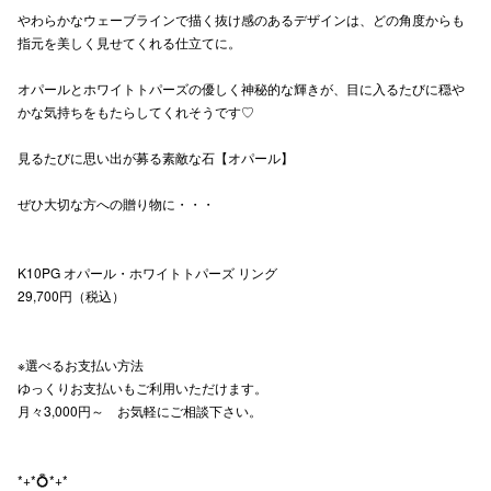
やわらかなウェーブラインで描く抜け感のあるデザインは、どの角度からも
高崎オ
指元を美しく見せてくれる仕立てに。
新百合丘
オパールとホワイトトパーズの優しく神秘的な輝きが、目に入るたびに穏や
かな気持ちをもたらしてくれそうです♡
三宮オ
見るたびに思い出が募る素敵な石【オパール】
キャナルシ
ぜひ大切な方への贈り物に・・・
那覇オ
K10PG オパール・ホワイトトパーズ リング
29,700円（税込）
※選べるお支払い方法
横浜ビ
ゆっくりお支払いもご利用いただけます。
月々3,000円～ お気軽にご相談下さい。
*+*💍*+*