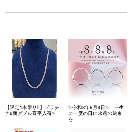
【限定1本限り‼︎】プラチ
✨令和8年8月8日✨ 一生
ナ6面ダブル喜平入荷✨
に一度の日に永遠の約束
を