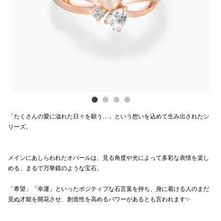
Previous
Next
電話でお
公式SNS
企業情報
お問い合わせ
「たくさんの愛に溢れた日々を願う…」という想いを込めて生み出されたシ
プライバシー
リーズ。
利用規約
メインにあしらわれたオパールは、見る角度や光によって多彩な表情を楽し
ソーシャルメ
める、まるで万華鏡のような宝石。
「希望」「幸運」といったポジティブな石言葉を持ち、身に着ける人のまだ
見ぬ才能を開花させ、創造性を高めるパワーがあるとも言われます✨
秋田オ