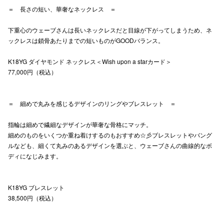
＝ 長さの短い、華奢なネックレス ＝
高崎オ
下重心のウェーブさんは長いネックレスだと目線が下がってしまうため、ネ
新百合丘
ックレスは鎖骨あたりまでの短いものがGOODバランス。
三宮オ
K18YG ダイヤモンド ネックレス＜Wish upon a starカード＞
77,000円（税込）
キャナルシ
那覇オ
＝ 細めで丸みを感じるデザインのリングやブレスレット ＝
指輪は細めで繊細なデザインが華奢な骨格にマッチ。
細めのものをいくつか重ね着けするのもおすすめ☆彡ブレスレットやバング
ルなども、細くて丸みのあるデザインを選ぶと、ウェーブさんの曲線的なボ
ディになじみます。
横浜ビ
K18YG ブレスレット
38,500円（税込）