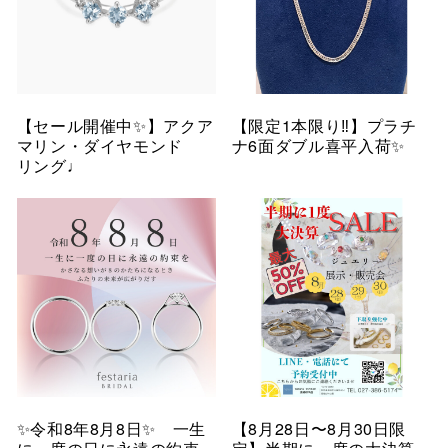
【セール開催中✨】アクア
【限定1本限り‼︎】プラチ
マリン・ダイヤモンド
ナ6面ダブル喜平入荷✨
リング♩
✨令和8年8月8日✨ 一生
【8月28日〜8月30日限