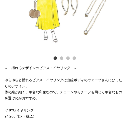
Previous
Next
電話でお
公式SNS
企業情報
お問い合わせ
＝ 揺れるデザインのピアス・イヤリング ＝
プライバシー
ゆらゆらと揺れるピアス・イヤリングは曲線ボディのウェーブさんにぴった
利用規約
りのデザイン。
体の線が細く、華奢な印象なので、チェーンやモチーフも同じく華奢なもの
ソーシャルメ
を選ぶのがおすすめ。
K10YG イヤリング
24,200円ン（税込）
秋田オ