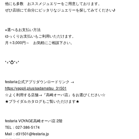
他にも多数 おススメジュエリーをご用意しております。
ぜひ店頭にて自分にピッタリなジュエリーを探してみてください♪
仙台フォ
※選べるお支払い方法
ゆっくりお支払いもご利用いただけます。
月々3,000円～ お気軽にご相談下さい。
*+*💍*+*
festaria公式アプリダウンロードリンク →
https://yappli.plus/sadamatsu_31501
☆よく利用する店舗→『高崎オーパ店』をお選びください☆
★ブライダルカタログもご覧いただけます★
festaria VOYAGE高崎オーパ店 2階
TEL：027-386-5174
Mail：d31501@festaria.jp