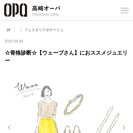
Foreign Customers
Select Language
▼
【
フェスタリアボヤージュ
2F
2023.09.28
☆骨格診断☆【ウェーブさん】におススメジュエリ
フロアガ
ー
ショップ
レストラ
施設案内
アクセス
スタッフ