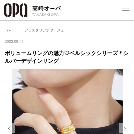
Foreign Customers
Select Language
▼
【
フェスタリアボヤージュ
2F
2023.09.11
ボリュームリングの魅力♡ベルシックシリーズ＊シ
フロアガ
ルバーデザインリング
ショップ
レストラ
施設案内
アクセス
スタッフ