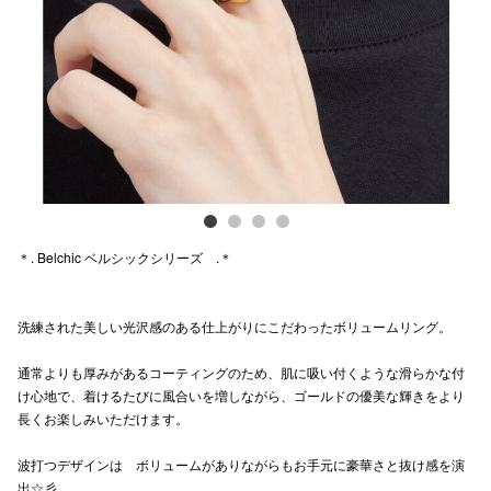
Previous
Next
電話でお
公式SNS
企業情報
お問い合わせ
＊. Belchic ベルシックシリーズ .＊
プライバシー
利用規約
洗練された美しい光沢感のある仕上がりにこだわったボリュームリング。
ソーシャルメ
通常よりも厚みがあるコーティングのため、肌に吸い付くような滑らかな付
け心地で、着けるたびに風合いを増しながら、ゴールドの優美な輝きをより
長くお楽しみいただけます。
波打つデザインは ボリュームがありながらもお手元に豪華さと抜け感を演
秋田オ
出☆彡