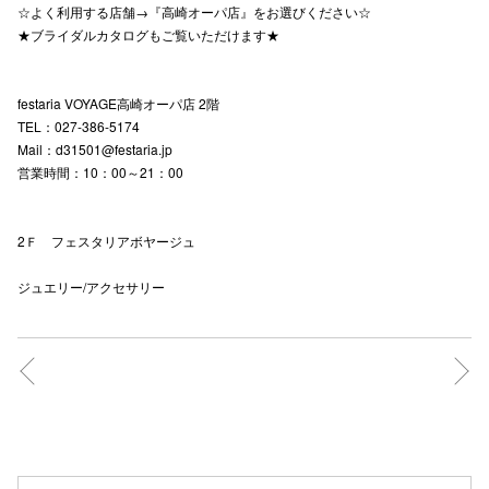
☆よく利用する店舗→『高崎オーパ店』をお選びください☆
★ブライダルカタログもご覧いただけます★
仙台フォ
festaria VOYAGE高崎オーパ店 2階
TEL：027-386-5174
Mail：d31501@festaria.jp
営業時間：10：00～21：00
2Ｆ フェスタリアボヤージュ
ジュエリー/アクセサリー