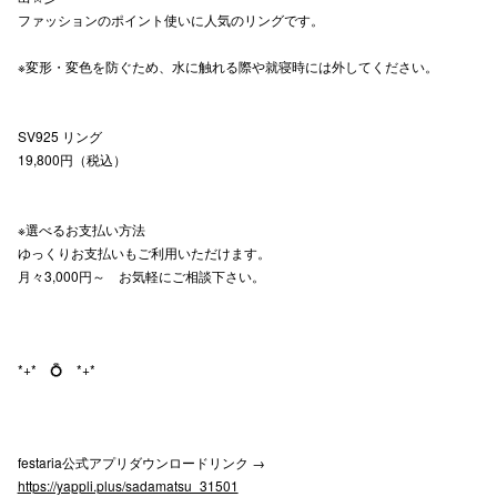
ファッションのポイント使いに人気のリングです。
高崎オ
※変形・変色を防ぐため、水に触れる際や就寝時には外してください。
新百合丘
三宮オ
SV925 リング
19,800円（税込）
キャナルシ
那覇オ
※選べるお支払い方法
ゆっくりお支払いもご利用いただけます。
月々3,000円～ お気軽にご相談下さい。
*+* 💍 *+*
横浜ビ
festaria公式アプリダウンロードリンク →
https://yappli.plus/sadamatsu_31501