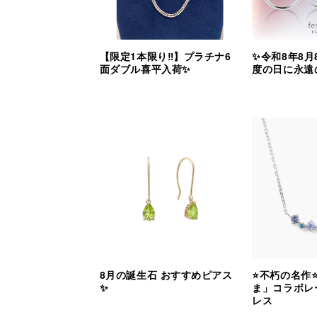
【限定1本限り‼︎】プラチナ6
✨令和8年8月
面ダブル喜平入荷✨
度の日に永遠
8月の誕生石 おすすめピアス
⭐️不朽の名作
✨
ま」コラボレ
レス