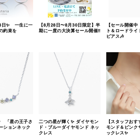
8日✨ 一生に一
【8月28日〜8月30日限定】半
【セール開催中
の約束を
期に一度の大決算セール開催‼︎
ト＆ロードライ
ピアス🎶
⭐️ 「星の王子さ
二つの星が輝く✨ ダイヤモン
【スタッフおす
ーションネック
ド・ブルーダイヤモンド ネッ
モンド＆ピンク
クレス
ックレス✨