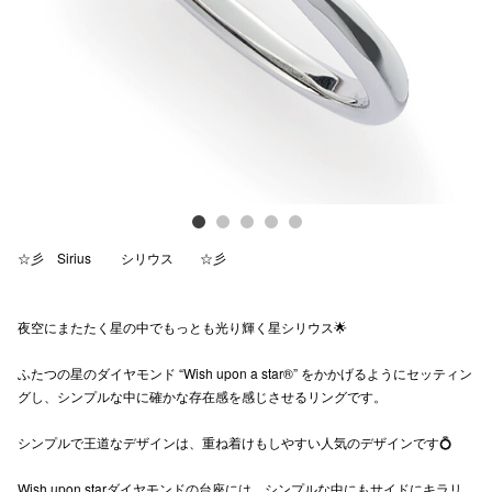
Previous
Next
電話でお
公式SNS
企業情報
お問い合わせ
☆彡 Sirius シリウス ☆彡
プライバシー
利用規約
夜空にまたたく星の中でもっとも光り輝く星シリウス🌟
ソーシャルメ
ふたつの星のダイヤモンド “Wish upon a star®” をかかげるようにセッティン
グし、シンプルな中に確かな存在感を感じさせるリングです。
シンプルで王道なデザインは、重ね着けもしやすい人気のデザインです💍
秋田オ
Wish upon starダイヤモンドの台座には、シンプルな中にもサイドにキラリ