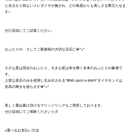
と光るさり気ないメレダイヤが施され、どの角度からも美しさを際立たせま
高崎オ
す✨
新百合丘
ぜひ店頭にてご試着ください。
三宮オ
キャナルシ
おふたりの そしてご家族様の大切な宝石に💎*+*
那覇オ
小さな星は現在のおふたり、大きな星は幸せ輝く未来のおふたりの象徴で
す。
上質な原石のみを使用し生み出される“Wish upon a star®”ダイヤモンドは
至高の輝きを放ちます💎*+*
横浜ビ
美しく重ね着け頂けるマリッジリングもご用意しております。
ぜひ店頭にてご体験ください☆彡
※選べるお支払い方法