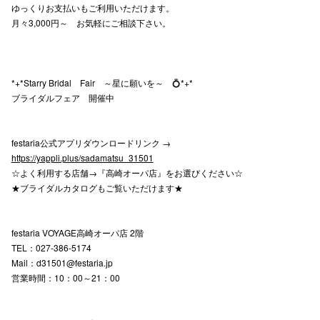
ゆっくりお支払いもご利用いただけます。
月々3,000円～ お気軽にご相談下さい。
仙台フォ
*+*Starry Bridal Fair ～星に願いを～ 💍*+*
ブライダルフェア 開催中
festaria公式アプリダウンロードリンク →
https://yappli.plus/sadamatsu_31501
☆よく利用する店舗→『高崎オーパ店』をお選びください☆
★ブライダルカタログもご覧いただけます★
festaria VOYAGE高崎オーパ店 2階
TEL：027-386-5174
Mail：d31501@festaria.jp
営業時間：10：00～21：00