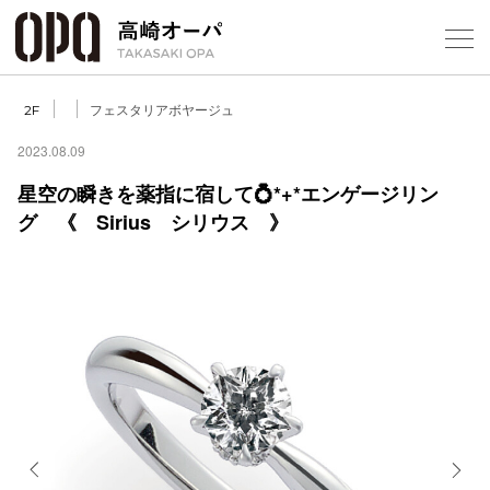
Foreign Customers
Select Language
▼
【
フェスタリアボヤージュ
2F
2023.08.09
星空の瞬きを薬指に宿して💍*+*エンゲージリン
フロアガ
グ 《 Sirius シリウス 》
ショップ
レストラ
施設案内
アクセス
スタッフ