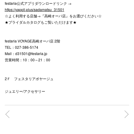
festaria公式アプリダウンロードリンク →
https://yappli.plus/sadamatsu_31501
☆よく利用する店舗→『高崎オーパ店』をお選びください☆
仙台フォ
★ブライダルカタログもご覧いただけます★
festaria VOYAGE高崎オーパ店 2階
TEL：027-386-5174
Mail：d31501@festaria.jp
営業時間：10：00～21：00
2Ｆ フェスタリアボヤージュ
ジュエリー/アクセサリー