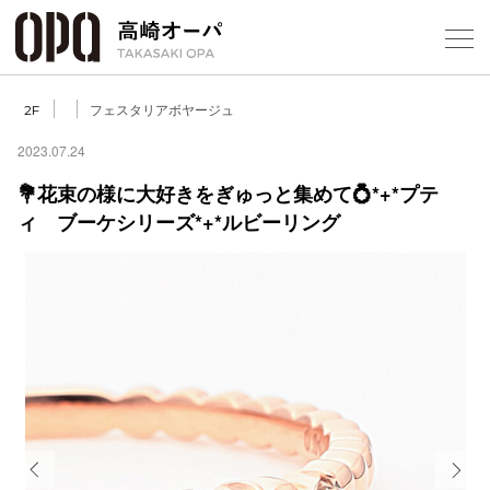
Foreign Customers
Select Language
▼
【
フェスタリアボヤージュ
2F
2023.07.24
💐花束の様に大好きをぎゅっと集めて💍*+*プテ
フロアガ
ィ ブーケシリーズ*+*ルビーリング
ショップ
レストラ
施設案内
アクセス
スタッフ