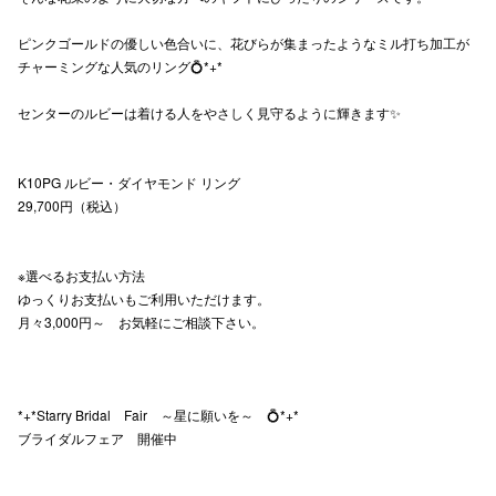
高崎オ
ピンクゴールドの優しい色合いに、花びらが集まったようなミル打ち加工が
チャーミングな人気のリング💍*+*
新百合丘
センターのルビーは着ける人をやさしく見守るように輝きます✨
三宮オ
キャナルシ
K10PG ルビー・ダイヤモンド リング
29,700円（税込）
那覇オ
※選べるお支払い方法
ゆっくりお支払いもご利用いただけます。
月々3,000円～ お気軽にご相談下さい。
横浜ビ
*+*Starry Bridal Fair ～星に願いを～ 💍*+*
ブライダルフェア 開催中