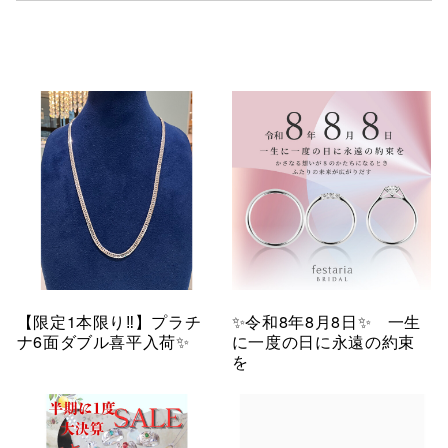
【限定1本限り‼︎】プラチ
✨令和8年8月8日✨ 一生
ナ6面ダブル喜平入荷✨
に一度の日に永遠の約束
を