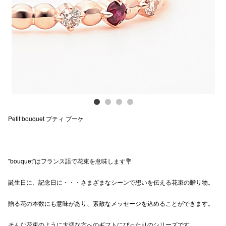
Previous
Next
電話でお
公式SNS
企業情報
お問い合わせ
Petit bouquet プティ ブーケ
プライバシー
利用規約
"bouquet”はフランス語で花束を意味します💐
ソーシャルメ
誕生日に、記念日に・・・さまざまなシーンで想いを伝える花束の贈り物。
贈る花の本数にも意味があり、素敵なメッセージを込めることができます。
秋田オ
そんな花束のように大切な方へのギフトにぴったりのシリーズです。