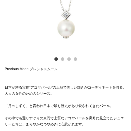
Previous
Next
電話でお
公式SNS
企業情報
お問い合わせ
Precious Moon プレシャスムーン
プライバシー
利用規約
日本が誇る宝物”アコヤパール”の上品で美しい輝きがコーディネートを彩る、
大人の女性のためのシリーズ。
ソーシャルメ
「月のしずく」と言われ日本で最も歴史があり愛されてきたパール。
その中でも選りすぐりの真円で上質なアコヤパールを満月に見立てたジュエ
リーたちは、まろやかなつやめきに心惹かれます。
秋田オ