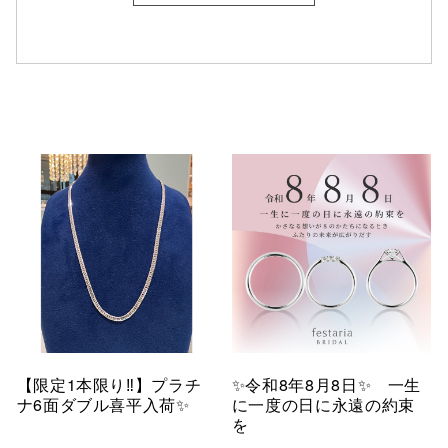
【限定1本限り‼︎】プラチ
✨令和8年8月8日✨ 一生
ナ6面ダブル喜平入荷✨
に一度の日に永遠の約束
を