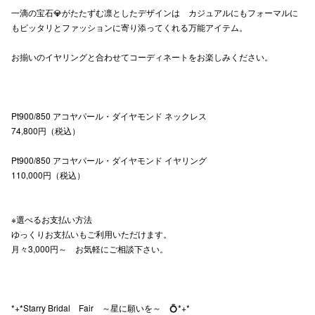
一滴の宝石💎がたたずむ凛としたデザインは カジュアルにもフォーマルに
高崎オ
もピッタリとファッションに寄り添ってくれる万能アイテム。
新百合丘
お揃いのイヤリングと合わせてコーディネートをお楽しみください。
三宮オ
キャナルシ
Pt900/850 アコヤパール・ダイヤモンド ネックレス
74,800円（税込）
那覇オ
Pt900/850 アコヤパール・ダイヤモンド イヤリング
110,000円（税込）
※選べるお支払い方法
ゆっくりお支払いもご利用いただけます。
横浜ビ
月々3,000円～ お気軽にご相談下さい。
*+*Starry Bridal Fair ～星に願いを～ 💍*+*