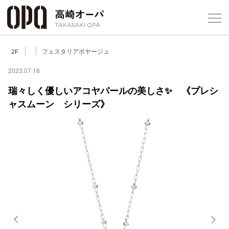
Foreign Customers
Select Language
▼
【
フェスタリアボヤージュ
2F
2023.07.18
瑞々しく優しいアコヤパールの美しさ✨ 《プレシ
フロアガ
ャスムーン シリーズ》
ショップ
レストラ
施設案内
アクセス
スタッフ