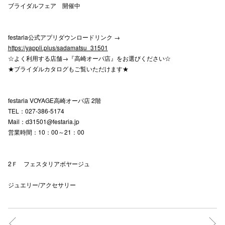
ブライダルフェア 開催中
仙台フォ
festaria公式アプリダウンロードリンク →
https://yappli.plus/sadamatsu_31501
☆よく利用する店舗→『高崎オーパ店』をお選びください☆
★ブライダルカタログもご覧いただけます★
festaria VOYAGE高崎オーパ店 2階
TEL：027-386-5174
Mail：d31501@festaria.jp
営業時間：10：00～21：00
2Ｆ フェスタリアボヤージュ
ジュエリー/アクセサリー