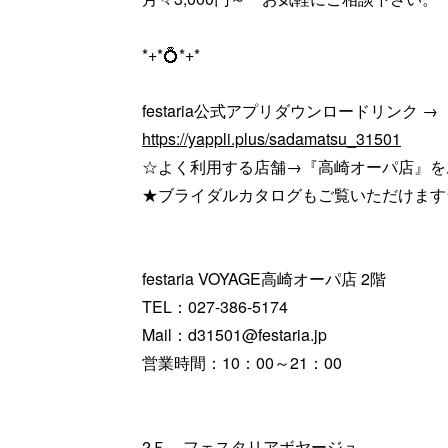
*+*💍*+*
festaria公式アプリダウンロードリンク →
https://yappli.plus/sadamatsu_31501
☆よく利用する店舗→『高崎オーパ店』を
★ブライダルカタログもご覧いただけます
festaria VOYAGE高崎オーパ店 2階
TEL：027-386-5174
Mail：d31501@festaria.jp
営業時間：10：00～21：00
2Ｆ フェスタリアボヤージュ