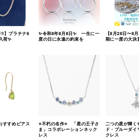
‼︎】プラチナ6
✨令和8年8月8日✨ 一生に一
【8月28日〜8
入荷✨
度の日に永遠の約束を
期に一度の大決算
 おすすめピアス
⭐️不朽の名作⭐️ 「星の王子さ
二つの星が輝く
ま」コラボレーションネック
ド・ブルーダイ
レス
クレス