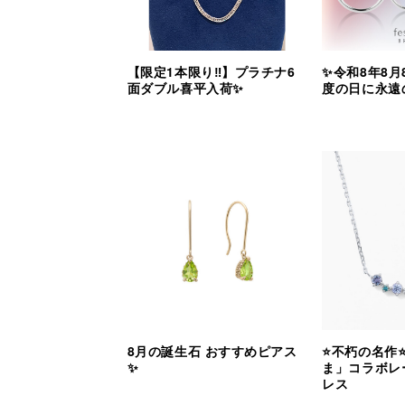
【限定1本限り‼︎】プラチナ6
✨令和8年8月
面ダブル喜平入荷✨
度の日に永遠
8月の誕生石 おすすめピアス
⭐️不朽の名作
✨
ま」コラボレ
レス