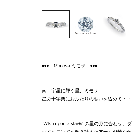
♦♦♦ Mimosa ミモザ ♦♦♦
南十字星に輝く星、ミモザ
星の十字架におふたりの誓いを込めて・・
“Wish upon a star®” の星の形に
ダイヤモンドを敷き詰めたアームが華やか