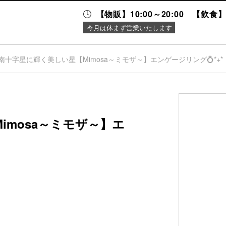
【物販】10:00～20:00 【飲食】1
今月は休まず営業いたします
南十字星に輝く美しい星【Mimosa～ミモザ～】エンゲージリング💍*+*
ニュース＆
施設案内
イベント
imosa～ミモザ～】エ