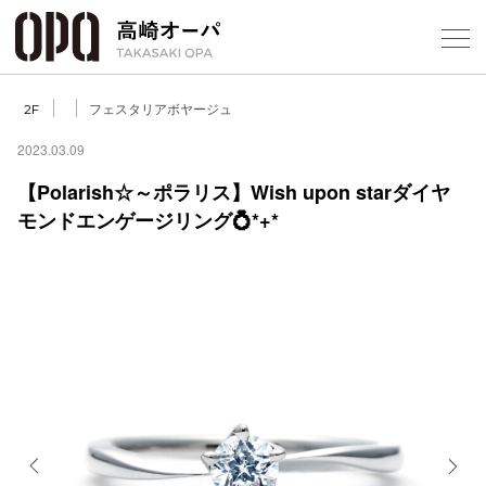
Foreign Customers
Select Language
▼
【
フェスタリアボヤージュ
2F
2023.03.09
【Polarish☆～ポラリス】Wish upon starダイヤ
フロアガ
モンドエンゲージリング💍*+*
ショップ
レストラ
施設案内
アクセス
スタッフ