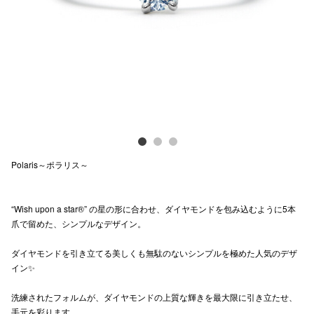
Previous
Next
電話でお
公式SNS
企業情報
お問い合わせ
Polaris～ポラリス～
プライバシー
利用規約
“Wish upon a star®” の星の形に合わせ、ダイヤモンドを包み込むように5本
爪で留めた、シンプルなデザイン。
ソーシャルメ
ダイヤモンドを引き立てる美しくも無駄のないシンプルを極めた人気のデザ
イン✨
洗練されたフォルムが、ダイヤモンドの上質な輝きを最大限に引き立たせ、
秋田オ
手元を彩ります。