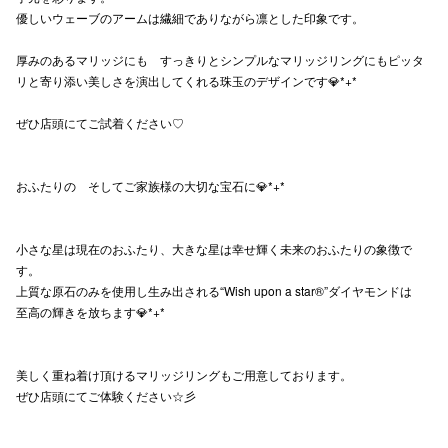
優しいウェーブのアームは繊細でありながら凛とした印象です。
高崎オ
厚みのあるマリッジにも すっきりとシンプルなマリッジリングにもピッタ
新百合丘
リと寄り添い美しさを演出してくれる珠玉のデザインです💎*+*
三宮オ
ぜひ店頭にてご試着ください♡
キャナルシ
おふたりの そしてご家族様の大切な宝石に💎*+*
那覇オ
小さな星は現在のおふたり、大きな星は幸せ輝く未来のおふたりの象徴で
す。
上質な原石のみを使用し生み出される“Wish upon a star®”ダイヤモンドは
至高の輝きを放ちます💎*+*
横浜ビ
美しく重ね着け頂けるマリッジリングもご用意しております。
ぜひ店頭にてご体験ください☆彡