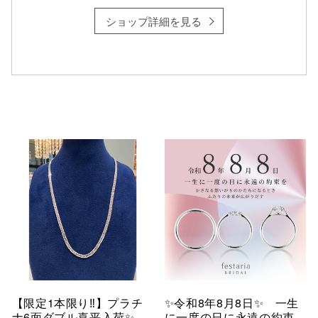
ショップ詳細を見る
【限定1本限り‼︎】プラチ
✨令和8年8月8日✨ 一生
ナ6面ダブル喜平入荷✨
に一度の日に永遠の約束