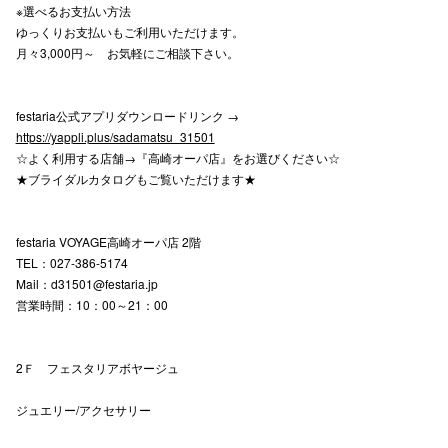
※選べるお支払い方法
ゆっくりお支払いもご利用いただけます。
月々3,000円～ お気軽にご相談下さい。
仙台フォ
festaria公式アプリダウンロードリンク →
https://yappli.plus/sadamatsu_31501
☆よく利用する店舗→『高崎オーパ店』をお選びください☆
★ブライダルカタログもご覧いただけます★
festaria VOYAGE高崎オーパ店 2階
TEL：027-386-5174
Mail：d31501@festaria.jp
営業時間：10：00～21：00
2Ｆ フェスタリアボヤージュ
ジュエリー/アクセサリー