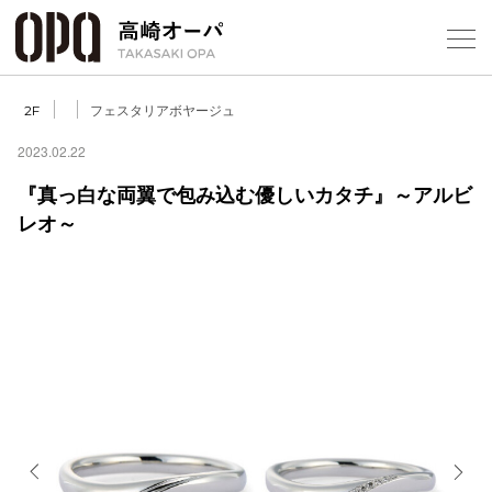
Foreign Customers
Select Language
▼
【
フェスタリアボヤージュ
2F
2023.02.22
『真っ白な両翼で包み込む優しいカタチ』～アルビ
フロアガ
レオ～
ショップ
レストラ
施設案内
アクセス
スタッフ