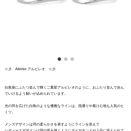
Previous
Next
電話でお
公式SNS
企業情報
お問い合わせ
☆彡 Albireo アルビレオ ☆彡
プライバシー
利用規約
白鳥座にふたつ並んで輝く二重星アルビレオのように、おふたり並んで歩ん
でいけるよう願いが込められています。
ソーシャルメ
光の羽を広げた白鳥のような優雅なラインは、指通りや着け心地も人気のヒ
ミツ。
メンズデザインは羽の柔らかさを表すようにラインを添えて
秋田オ
レディースデザインは羽の弧を描くようにダイヤモンドが上品に添えられて