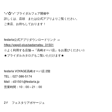
*+*💍*+* ブライダルフェア開催中
仙台フォ
詳しくは、店頭 または公式アプリよりご覧ください。
ご来店、お待ちしております！
festaria公式アプリダウンロードリンク →
https://yappli.plus/sadamatsu_31501
☆よく利用する店舗→『高崎オーパ店』をお選びください☆
★ブライダルカタログもご覧いただけます★
festaria VOYAGE高崎オーパ店 2階
TEL：027-386-5174
Mail：d31501@festaria.jp
営業時間：10：00～21：00
2Ｆ フェスタリアボヤージュ