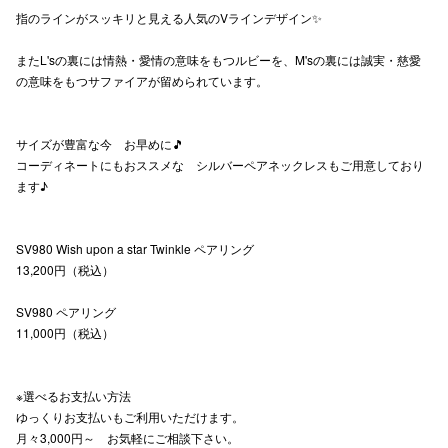
指のラインがスッキリと見える人気のVラインデザイン✨
高崎オ
またL'sの裏には情熱・愛情の意味をもつルビーを、M'sの裏には誠実・慈愛
新百合丘
の意味をもつサファイアが留められています。
三宮オ
サイズが豊富な今 お早めに🎵
キャナルシ
コーディネートにもおススメな シルバーペアネックレスもご用意しており
ます♪
那覇オ
SV980 Wish upon a star Twinkle ペアリング
13,200円（税込）
SV980 ペアリング
11,000円（税込）
横浜ビ
※選べるお支払い方法
ゆっくりお支払いもご利用いただけます。
月々3,000円～ お気軽にご相談下さい。