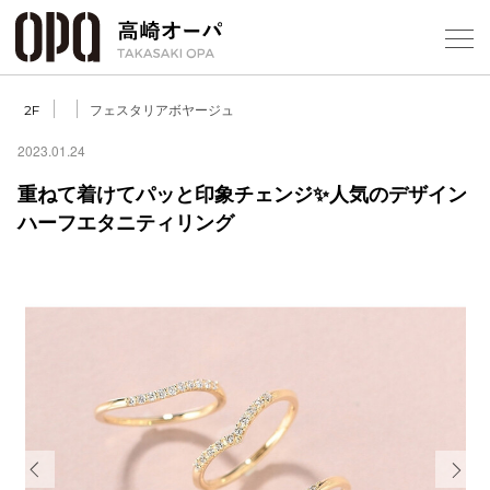
Foreign Customers
Select Language
▼
【
フェスタリアボヤージュ
2F
2023.01.24
重ねて着けてパッと印象チェンジ✨人気のデザイン
フロアガ
ハーフエタニティリング
ショップ
レストラ
施設案内
アクセス
スタッフ