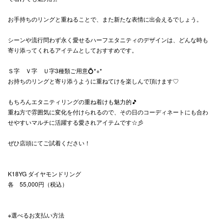
高崎オ
お手持ちのリングと重ねることで、また新たな表情に出会えるでしょう。
新百合丘
シーンや流行問わず永く愛せるハーフエタニティのデザインは、どんな時も
寄り添ってくれるアイテムとしておすすめです。
三宮オ
Ｓ字 Ｖ字 Ｕ字3種類ご用意💍*+*
キャナルシ
お持ちのリングと寄り添うように重ねてけを楽しんで頂けます♡
那覇オ
もちろんエタニティリングの重ね着けも魅力的🎵
重ね方で雰囲気に変化を付けられるので、その日のコーディネートにも合わ
せやすいマルチに活躍する愛されアイテムです☆彡
ぜひ店頭にてご試着ください！
横浜ビ
K18YG ダイヤモンドリング
各 55,000円（税込）
※選べるお支払い方法