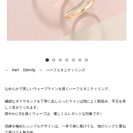
Previous
Next
電話でお
公式SNS
企業情報
お問い合わせ
～ Harf Eternity ～ ハーフエタニティリング
プライバシー
利用規約
なめらかで美しいウェーブラインを描くハーフエタニティリング。
ソーシャルメ
繊細なダイヤモンドを丁寧にあしらったラインは指によく馴染み、手元を美
しく見せてくれます。
穏やかにSを描くウェーブは、優しくエレガントな印象です✨
洗練を極めたシンプルデザインは、一本で身に着けても、他のリングと重ね
秋田オ
て着けても魅力的。