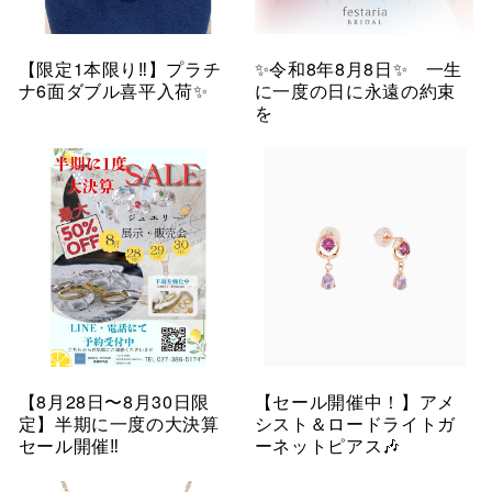
【限定1本限り‼︎】プラチ
✨令和8年8月8日✨ 一生
ナ6面ダブル喜平入荷✨
に一度の日に永遠の約束
を
【8月28日〜8月30日限
【セール開催中！】アメ
定】半期に一度の大決算
シスト＆ロードライトガ
セール開催‼︎
ーネットピアス🎶