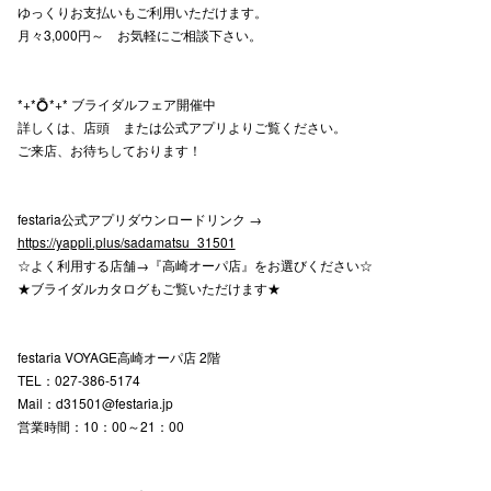
ゆっくりお支払いもご利用いただけます。
月々3,000円～ お気軽にご相談下さい。
仙台フォ
*+*💍*+* ブライダルフェア開催中
詳しくは、店頭 または公式アプリよりご覧ください。
ご来店、お待ちしております！
festaria公式アプリダウンロードリンク →
https://yappli.plus/sadamatsu_31501
☆よく利用する店舗→『高崎オーパ店』をお選びください☆
★ブライダルカタログもご覧いただけます★
festaria VOYAGE高崎オーパ店 2階
TEL：027-386-5174
Mail：d31501@festaria.jp
営業時間：10：00～21：00